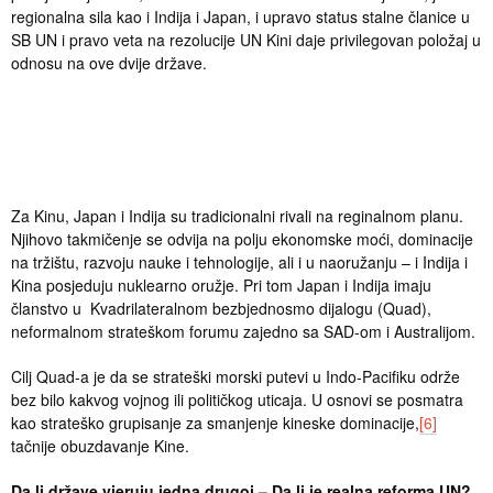
regionalna sila kao i Indija i Japan, i upravo status stalne članice u
SB UN i pravo veta na rezolucije UN Kini daje privilegovan položaj u
odnosu na ove dvije države.
Za Kinu, Japan i Indija su tradicionalni rivali na reginalnom planu.
Njihovo takmičenje se odvija na polju ekonomske moći, dominacije
na tržištu, razvoju nauke i tehnologije, ali i u naoružanju – i Indija i
Kina posjeduju nuklearno oružje. Pri tom Japan i Indija imaju
članstvo u Kvadrilateralnom bezbjednosmo dijalogu (Quad),
neformalnom strateškom forumu zajedno sa SAD-om i Australijom.
Cilj Quad-a je da se strateški morski putevi u Indo-Pacifiku održe
bez bilo kakvog vojnog ili političkog uticaja. U osnovi se posmatra
kao strateško grupisanje za smanjenje kineske dominacije,
[6]
tačnije obuzdavanje Kine.
Da li države vjeruju jedna drugoj – Da li je realna reforma UN?