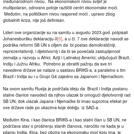
međunarodnom nivou. Na ekonomskom nivou svijet je
multipolaran, odnosno potoje različiti centri ekonomske moći.
Međutim, na političkom nivou raspored moći , upravo zbog
globalnih kriza, nije još definisan.
Lideri ove organizacije su na samitu u avgustu 2023.god. potpisali
Johanesburšku deklaraciju-II
[5]
, a u čl. 7 ove deklaracije navodi se
podrška reformi SB UN s ciljem da bi postao demokratičniji,
reprezentativniji, i djelotvornij i da bi se povećala zastupljenost
zemalja u razvoju u Africi, Aziji i Latinskoj Americi, uključujući Brazil,
Indiju i Južnu Afriku. Potrebno je obratiti pažnju da sve tri
navedene države se nalaze u sastavu BRIKS-a, a paralelno s tim
Brazil i Indija su i u Grupi G4 zajedno sa Japanom i Njemačkom.
Na ovom samitu Rusija je podržala ideju da Brazil i Indija postanu
stalne članice navodeći da njihov ulazak bi omogući djelotvorniji rad
SB UN, dok ulazak Japana i Njemačke bi imao suprotna efekat jer
ove države rade po ukazima koje dobijju iz SAD-a.
Međutim Kina, i kao članica BRIKS-a i kao stalni član u SB UN, ne
podržava stav o proširenju stanih članova, naročito ne kada je u
pitanju Indija. Kina, bez obzira na ekonomsku moć koju ima, je