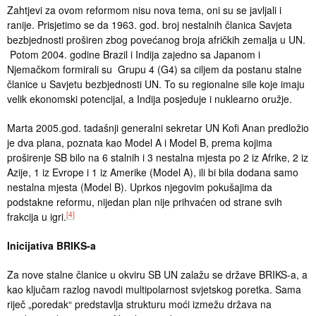
Zahtjevi za ovom reformom nisu nova tema, oni su se javljali i
ranije. Prisjetimo se da 1963. god. broj nestalnih članica Savjeta
bezbjednosti proširen zbog povećanog broja afričkih zemalja u UN.
Potom 2004. godine Brazil i Indija zajedno sa Japanom i
Njemačkom formirali su Grupu 4 (G4) sa ciljem da postanu stalne
članice u Savjetu bezbjednosti UN. To su regionalne sile koje imaju
velik ekonomski potencijal, a Indija posjeduje i nuklearno oružje.
Marta 2005.god. tadašnji generalni sekretar UN Kofi Anan predložio
je dva plana, poznata kao Model A i Model B, prema kojima
proširenje SB bilo na 6 stalnih i 3 nestalna mjesta po 2 iz Afrike, 2 iz
Azije, 1 iz Evrope i 1 iz Amerike (Model A), ili bi bila dodana samo
nestalna mjesta (Model B). Uprkos njegovim pokušajima da
podstakne reformu, nijedan plan nije prihvaćen od strane svih
[4]
frakcija u igri.
Inicijativa BRIKS-a
Za nove stalne članice u okviru SB UN zalažu se države BRIKS-a, a
kao ključam razlog navodi multipolarnost svjetskog poretka. Sama
riječ „poredak“ predstavlja strukturu moći izmežu država na