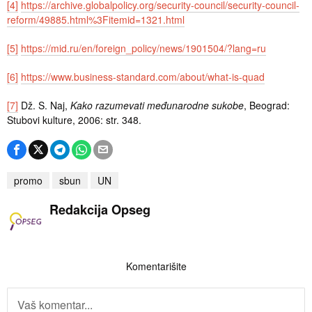
[4]
https://archive.globalpolicy.org/security-council/security-council-
reform/49885.html%3Fitemid=1321.html
[5]
https://mid.ru/en/foreign_policy/news/1901504/?lang=ru
[6]
https://www.business-standard.com/about/what-is-quad
[7]
Dž. S. Naj,
Kako razumevati međunarodne sukobe
, Beograd:
Stubovi kulture, 2006: str. 348.
promo
sbun
UN
Redakcija Opseg
Komentarišite