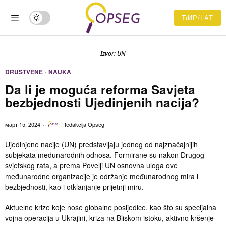
ЋИР/LAT
Izvor: UN
DRUŠTVENE
·
NAUKA
Da li je moguća reforma Savjeta
bezbjednosti Ujedinjenih nacija?
март 15, 2024
Redakcija Opseg
Ujedinjene nacije (UN) predstavljaju jednog od najznačajnijih
subjekata međunarodnih odnosa. Formirane su nakon Drugog
svjetskog rata, a prema Povelji UN osnovna uloga ove
međunarodne organizacije je održanje međunarodnog mira i
bezbjednosti, kao i otklanjanje prijetnji miru.
Aktuelne krize koje nose globalne posljedice, kao što su specijalna
vojna operacija u Ukrajini, kriza na Bliskom istoku, aktivno kršenje