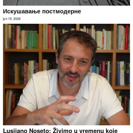
Искушавање постмодерне
јул 15, 2026
Lusijano Noseto: Živimo u vremenu koje