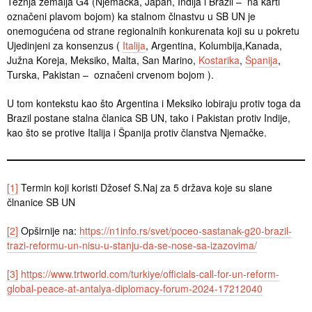
Težnja zemalja G4 (Njemačka, Japan, Indija i Brazil – na karti
označeni plavom bojom) ka stalnom člnastvu u SB UN je
onemogućena od strane regionalnih konkurenata koji su u pokretu
Ujedinjeni za konsenzus (
Italija
, Argentina, Kolumbija,Kanada,
Južna Koreja, Meksiko, Malta, San Marino,
Kostarika
,
Španija
,
Turska, Pakistan – označeni crvenom bojom ).
U tom kontekstu kao što Argentina i Meksiko lobiraju protiv toga da
Brazil postane stalna članica SB UN, tako i Pakistan protiv Indije,
kao što se protive Italija i Španija protiv članstva Njemačke.
[1]
Termin koji koristi Džosef S.Naj za 5 država koje su slane
člnanice SB UN
[2]
Opširnije na:
https://n1info.rs/svet/poceo-sastanak-g20-brazil-
trazi-reformu-un-nisu-u-stanju-da-se-nose-sa-izazovima/
[3]
https://www.trtworld.com/turkiye/officials-call-for-un-reform-
global-peace-at-antalya-diplomacy-forum-2024-17212040