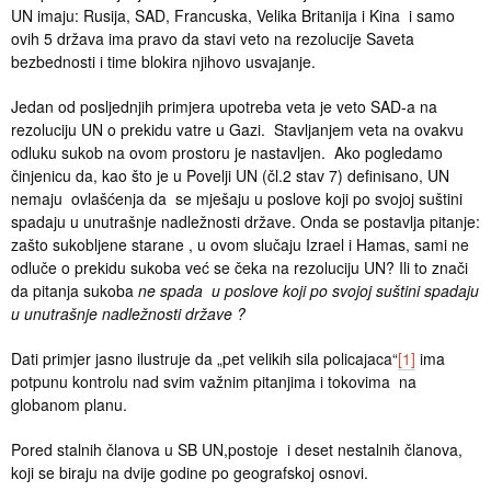
UN imaju: Rusija, SAD, Francuska, Velika Britanija i Kina i samo
ovih 5 država ima pravo da stavi veto na rezolucije Saveta
bezbednosti i time blokira njihovo usvajanje.
Jedan od posljednjih primjera upotreba veta je veto SAD-a na
rezoluciju UN o prekidu vatre u Gazi. Stavljanjem veta na ovakvu
odluku sukob na ovom prostoru je nastavljen. Ako pogledamo
činjenicu da, kao što je u Povelji UN (čl.2 stav 7) definisano, UN
nemaju ovlašćenja da se mješaju u poslove koji po svojoj suštini
spadaju u unutrašnje nadležnosti države. Onda se postavlja pitanje:
zašto sukobljene starane , u ovom slučaju Izrael i Hamas, sami ne
odluče o prekidu sukoba već se čeka na rezoluciju UN? Ili to znači
da pitanja sukoba
ne spada u poslove koji po svojoj suštini spadaju
u unutrašnje nadležnosti države ?
Dati primjer jasno ilustruje da „pet velikih sila policajaca“
[1]
ima
potpunu kontrolu nad svim važnim pitanjima i tokovima na
globanom planu.
Pored stalnih članova u SB UN,postoje i deset nestalnih članova,
koji se biraju na dvije godine po geografskoj osnovi.