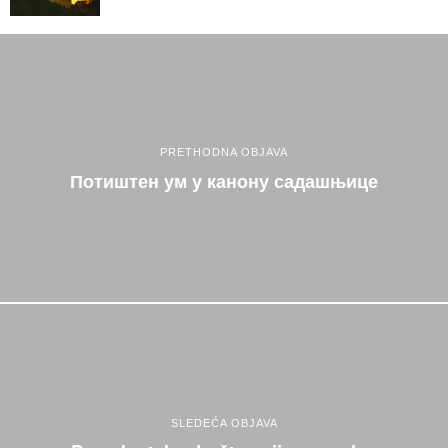
PRETHODNA OBJAVA
Потиштен ум у канону садашњице
SLEDEĆA OBJAVA