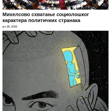
Михелсово схватање социолошког
карактера политичких странака
јул 28, 2026