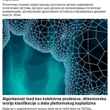
Политичке странке представљају централне актере савремених
политичких система, јер кроз њих долази до организовања политичке
конкуренције, артикулације друштвених интереса и формирања државне
власти. Ипак,
Algoritamski feed kao kolektivna predstava: dirkemovska
teorija klasifikacije u doba platformskog kapitalizma
Kada se u svakodnevnom govoru kaže da je nečiji feed na TikToku,