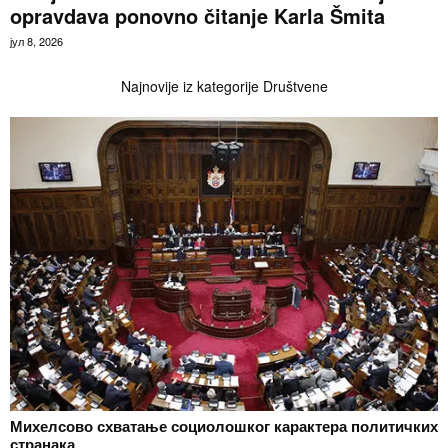
opravdava ponovno čitanje Karla Šmita
јул 8, 2026
Najnovije iz kategorije Društvene
Михелсово схватање социолошког карактера политичких
странака