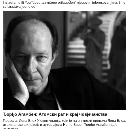
Instagramu ili YouTubeu „savršeno prilagođen“ njegovim interesovanjima, time
se izražava jedno od
Ђорђо Агамбен: Атомски рат и крај човјечанства
Превела: Лена Блох У овом чланку, који је на енглески превела Лена Блох,
италијански филозоф и аутор дјела Homo Sacer, Ђорђо Агамбен даје
актуелан