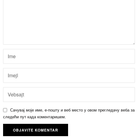
Сачувај моје име, е-пошту и веб место у овом прегледачу веба за
следећи пут када коментаришем.