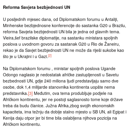
Reforma Savjeta bezbjednosti UN
U posljednih mjesec dana, od Diplomatskom forumu u Antaliji,
Minhenske bezbjednosne konferencije do sastanka G20 u Brazilu,
reforma Savjeta bezbjednosti UN bila je jedna od glavnih tema.
Vieira,šef brazilske diplomatije, na sastanku ministara spoljnih
poslova u uvodnom govoru za sastanak G20 u Rio de Žaneiru,
rekao je da Savjet bezbjednosti UN ne može da riješi sukobe kao
[2]
što je u Ukrajini i u Gazi.
Na Diplomatskom forumu , ministar spoljnih poslova Ugande
Odongo naglasio je nedostatak afričke zastupljenosti u Savetu
bezbednosti UN, gdje 240 miliona ljudi predstavljaju samo dve
osobe, dok 1,4 milijarde stanovnika kontinenta uopšte nema
predstavnika.
[3]
Međutim, ova tema produbljuje podjele na
Afričkom kontinentu, jer ne postoji saglasnosto tome koje države
treba da budu članice. Južna Afrika,zbog svojih ekonomskih
kapaciteta, ima težnju da dobije stalno mjesto u SB UN, ali Egipat i
Kenija daju otpor jer bi time bila oslabljena njihova pozicija na
Afričkom kontinentu.