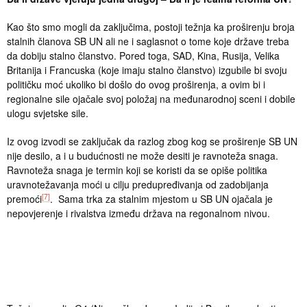
Kao što smo mogli da zaključima, postoji težnja ka proširenju broja
stalnih članova SB UN ali ne i saglasnot o tome koje države treba
da dobiju stalno članstvo. Pored toga, SAD, Kina, Rusija, Velika
Britanija i Francuska (koje imaju stalno članstvo) izgubile bi svoju
političku moć ukoliko bi došlo do ovog proširenja, a ovim bi i
regionalne sile ojačale svoj položaj na međunarodnoj sceni i dobile
ulogu svjetske sile.
Iz ovog izvodi se zaključak da razlog zbog kog se proširenje SB UN
nije desilo, a i u budućnosti ne može desiti je ravnoteža snaga.
Ravnoteža snaga je termin koji se koristi da se opiše politika
uravnotežavanja moći u cilju predupređivanja od zadobijanja
[7]
premoći
. Sama trka za stalnim mjestom u SB UN ojačala je
nepovjerenje i rivalstva između država na regonalnom nivou.