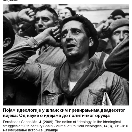
Појам идеологије у шпанским превирањима двадесетог
вијека: Од науке о идејама до политичког оружја
Fernández Sebastián, J. (2009). The notion of ‘ideology’ in the ideological
struggles of 20th-century Spain. Journal of Political Ideologies, 14(3), 301–316.
Разумијевање историје Шпаније