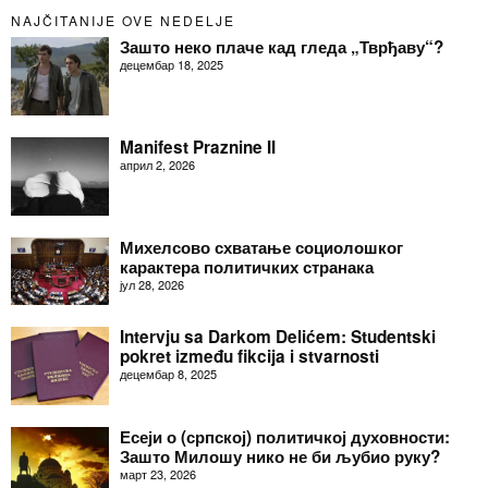
NAJČITANIJE OVE NEDELJE
Зашто неко плаче кад гледа „Тврђаву“?
децембар 18, 2025
Manifest Praznine II
април 2, 2026
Михелсово схватање социолошког
карактера политичких странака
јул 28, 2026
Intervju sa Darkom Delićem: Studentski
pokret između fikcija i stvarnosti
децембар 8, 2025
Есеји о (српској) политичкој духовности:
Зашто Милошу нико не би љубио руку?
март 23, 2026