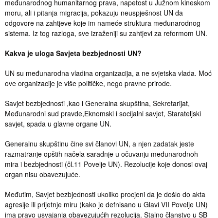
međunarodnog humanitarnog prava, napetost u Južnom kineskom
moru, ali i pitanja migracija, pokazuju neuspješnost UN da
odgovore na zahtjeve koje im nameće struktura međunarodnog
sistema. Iz tog razloga, sve izraženiji su zahtjevi za reformom UN.
Kakva je uloga Savjeta bezbjednosti UN?
UN su međunarodna vladina organizacija, a ne svjetska vlada. Moć
ove organizacije je više političke, nego pravne prirode.
Savjet bezbjednosti ,kao i Generalna skupština, Sekretarijat,
Međunarodni sud pravde,Eknomski i socijalni savjet, Starateljski
savjet, spada u glavne organe UN.
Generalnu skupštinu čine svi članovi UN, a njen zadatak jeste
razmatranje opštih načela saradnje u očuvanju međunarodnoh
mira i bezbjednosti (čl.11 Povelje UN). Rezolucije koje donosi ovaj
organ nisu obavezujuće.
Međutim, Savjet bezbjednosti ukoliko procjeni da je došlo do akta
agresije ili prijetnje miru (kako je defnisano u Glavi VII Povelje UN)
ima pravo usvajanja obavezujućih rezolucija. Stalno članstvo u SB