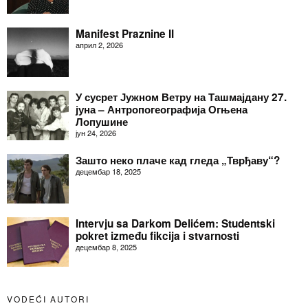
Manifest Praznine II
април 2, 2026
У сусрет Јужном Ветру на Ташмајдану 27.
јуна – Антропогеографија Огњена
Лопушине
јун 24, 2026
Зашто неко плаче кад гледа „Тврђаву“?
децембар 18, 2025
Intervju sa Darkom Delićem: Studentski
pokret između fikcija i stvarnosti
децембар 8, 2025
VODEĆI AUTORI