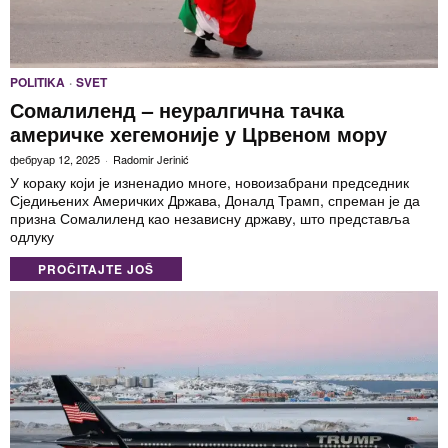
POLITIKA
·
SVET
Сомалиленд – неуралгична тачка
америчке хегемоније у Црвеном мору
фебруар 12, 2025
Radomir Jerinić
У кораку који је изненадио многе, новоизабрани председник
Сједињених Америчких Држава, Доналд Трамп, спреман је да
призна Сомалиленд као независну државу, што представља
одлуку
PROČITAJTE JOŠ