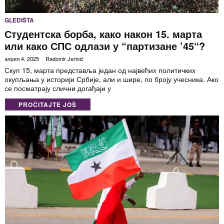
GLEDIŠTA
Студентска борба, како након 15. марта
или како СПС одлази у “партизане ’45“?
април 4, 2025
Radomir Jerinić
Скуп 15, марта представља један од највећих политичких
окупљања у историји Србије, али и шире, по броју учесника. Ако
се посматрају слични догађаји у
PROČITAJTE JOŠ