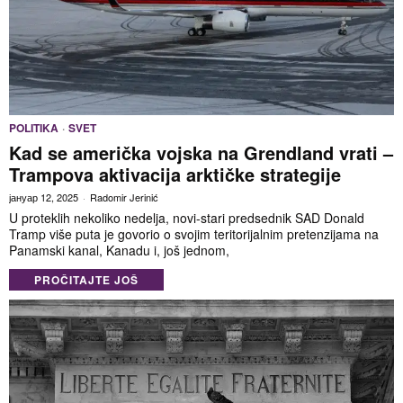
POLITIKA
·
SVET
Kad se američka vojska na Grendland vrati –
Trampova aktivacija arktičke strategije
јануар 12, 2025
Radomir Jerinić
U proteklih nekoliko nedelja, novi-stari predsednik SAD Donald
Tramp više puta je govorio o svojim teritorijalnim pretenzijama na
Panamski kanal, Kanadu i, još jednom,
PROČITAJTE JOŠ