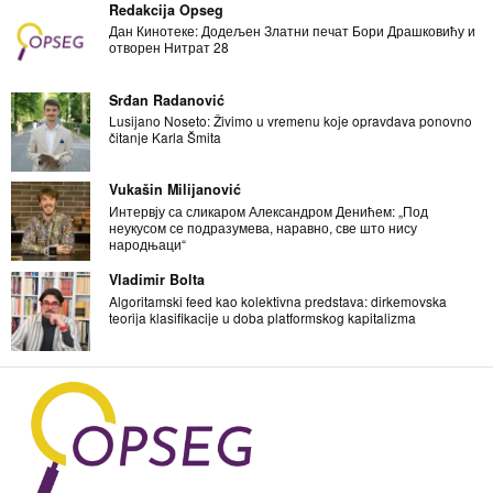
Redakcija Opseg
Дан Кинотеке: Додељен Златни печат Бори Драшковићу и
отворен Нитрат 28
Srđan Radanović
Lusijano Noseto: Živimo u vremenu koje opravdava ponovno
čitanje Karla Šmita
Vukašin Milijanović
Интервју са сликаром Александром Денићем: „Под
неукусом се подразумева, наравно, све што нису
народњаци“
Vladimir Bolta
Algoritamski feed kao kolektivna predstava: dirkemovska
teorija klasifikacije u doba platformskog kapitalizma