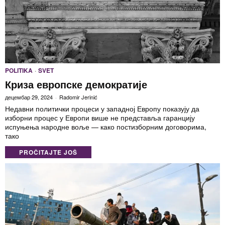
POLITIKA
·
SVET
Криза европске демократије
децембар 29, 2024
Radomir Jerinić
Недавни политички процеси у западној Европу показују да
изборни процес у Европи више не представља гаранцију
испуњења народне воље — како постизборним договорима,
тако
PROČITAJTE JOŠ