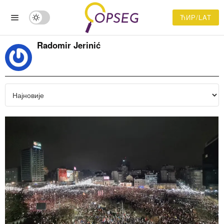
ЋИР/LAT
Radomir Jerinić