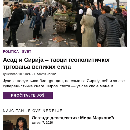
POLITIKA
·
SVET
Асад и Сирија – таоци геополитичког
трговања великих сила
децембар 10, 2024
Radomir Jerinić
Јуче је несумњиво био црн дан, не само за Сирију, већ и за све
суверенистичке снаге широм света — уз све своје мане и
PROČITAJTE JOŠ
NAJČITANIJE OVE NEDELJE
Легенде деведесетих: Мира Марковић
август 7, 2026