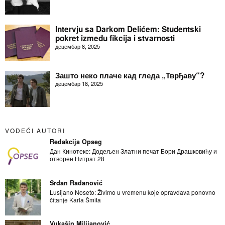
Intervju sa Darkom Delićem: Studentski
pokret između fikcija i stvarnosti
децембар 8, 2025
Зашто неко плаче кад гледа „Тврђаву“?
децембар 18, 2025
VODEĆI AUTORI
Redakcija Opseg
Дан Кинотеке: Додељен Златни печат Бори Драшковићу и
отворен Нитрат 28
Srđan Radanović
Lusijano Noseto: Živimo u vremenu koje opravdava ponovno
čitanje Karla Šmita
Vukašin Milijanović