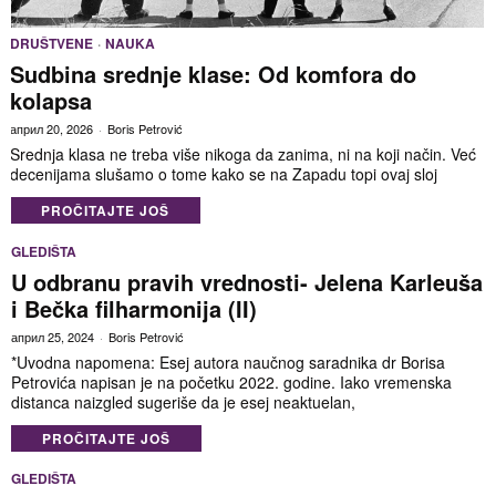
DRUŠTVENE
·
NAUKA
Sudbina srednje klase: Od komfora do
kolapsa
април 20, 2026
Boris Petrović
Srednja klasa ne treba više nikoga da zanima, ni na koji način. Već
decenijama slušamo o tome kako se na Zapadu topi ovaj sloj
PROČITAJTE JOŠ
GLEDIŠTA
U odbranu pravih vrednosti- Jelena Karleuša
i Bečka filharmonija (II)
април 25, 2024
Boris Petrović
*Uvodna napomena: Esej autora naučnog saradnika dr Borisa
Petrovića napisan je na početku 2022. godine. Iako vremenska
distanca naizgled sugeriše da je esej neaktuelan,
PROČITAJTE JOŠ
GLEDIŠTA