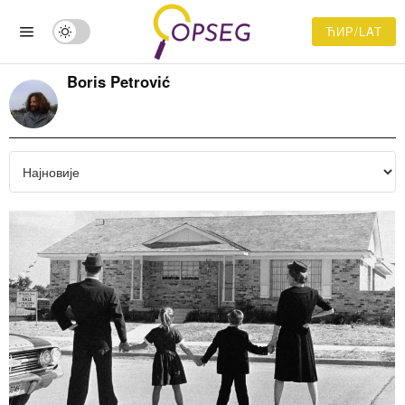
ЋИР/LAT
Boris Petrović