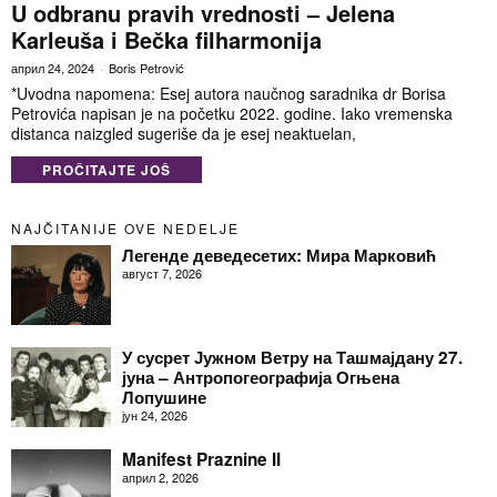
U odbranu pravih vrednosti – Jelena
Karleuša i Bečka filharmonija
април 24, 2024
Boris Petrović
*Uvodna napomena: Esej autora naučnog saradnika dr Borisa
Petrovića napisan je na početku 2022. godine. Iako vremenska
distanca naizgled sugeriše da je esej neaktuelan,
PROČITAJTE JOŠ
NAJČITANIJE OVE NEDELJE
Легенде деведесетих: Мира Марковић
август 7, 2026
У сусрет Јужном Ветру на Ташмајдану 27.
јуна – Антропогеографија Огњена
Лопушине
јун 24, 2026
Manifest Praznine II
април 2, 2026