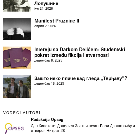
Лопушине
јун 24, 2026
Manifest Praznine II
април 2, 2026
Intervju sa Darkom Delićem: Studentski
pokret između fikcija i stvarnosti
децембар 8, 2025
Зашто неко плаче кад гледа „Тврђаву“?
децембар 18, 2025
VODEĆI AUTORI
Redakcija Opseg
Дан Кинотеке: Додељен Златни печат Бори Драшковићу и
отворен Нитрат 28