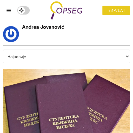
ЋИР/LAT
Andrea Jovanović