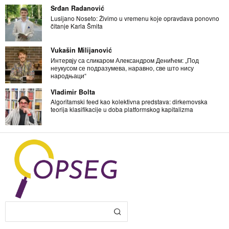
Srđan Radanović
Lusijano Noseto: Živimo u vremenu koje opravdava ponovno
čitanje Karla Šmita
Vukašin Milijanović
Интервју са сликаром Александром Денићем: „Под
неукусом се подразумева, наравно, све што нису
народњаци“
Vladimir Bolta
Algoritamski feed kao kolektivna predstava: dirkemovska
teorija klasifikacije u doba platformskog kapitalizma