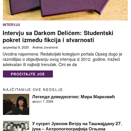
INTERVJU
Intervju sa Darkom Delićem: Studentski
pokret između fikcija i stvarnosti
децембар 8, 2025
Andrea Jovanović
Uvodna napomena: Redakcijski kolegijum portala Opseg dugo je
razmišljao o objavljivanju ovog intervjua iz 2012. godine, tražeći
adekvatan ili najbolji trenutak. Čini se da
PROČITAJTE JOŠ
NAJČITANIJE OVE NEDELJE
Легенде деведесетих: Мира Марковић
август 7, 2026
У сусрет Јужном Ветру на Ташмајдану 27.
јуна – Антропогеографија Огњена