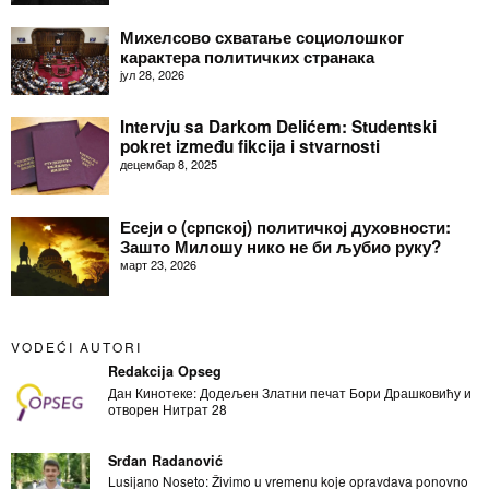
Михелсово схватање социолошког
карактера политичких странака
јул 28, 2026
Intervju sa Darkom Delićem: Studentski
pokret između fikcija i stvarnosti
децембар 8, 2025
Есеји о (српској) политичкој духовности:
Зашто Милошу нико не би љубио руку?
март 23, 2026
VODEĆI AUTORI
Redakcija Opseg
Дан Кинотеке: Додељен Златни печат Бори Драшковићу и
отворен Нитрат 28
Srđan Radanović
Lusijano Noseto: Živimo u vremenu koje opravdava ponovno