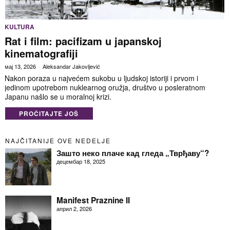
KULTURA
Rat i film: pacifizam u japanskoj
kinematografiji
мај 13, 2026
Aleksandar Jakovljević
Nakon poraza u najvećem sukobu u ljudskoj istoriji i prvom i
jedinom upotrebom nuklearnog oružja, društvo u posleratnom
Japanu našlo se u moralnoj krizi.
PROČITAJTE JOŠ
NAJČITANIJE OVE NEDELJE
Зашто неко плаче кад гледа „Тврђаву“?
децембар 18, 2025
Manifest Praznine II
април 2, 2026