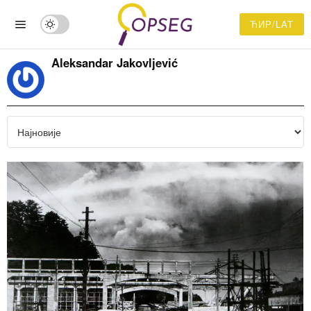
ЋИР/LAT
Aleksandar Jakovljević