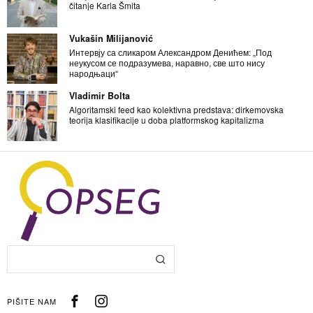
čitanje Karla Šmita
Vukašin Milijanović
Интервју са сликаром Александром Денићем: „Под
неукусом се подразумева, наравно, све што нису
народњаци“
Vladimir Bolta
Algoritamski feed kao kolektivna predstava: dirkemovska
teorija klasifikacije u doba platformskog kapitalizma
PIŠITE NAM