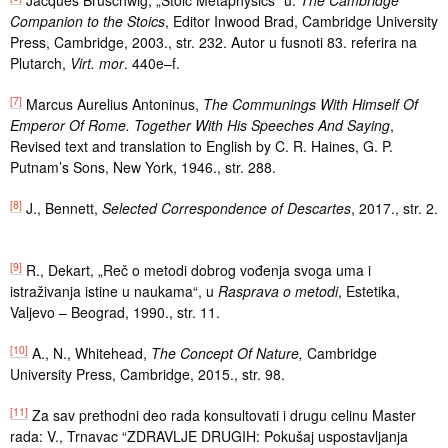
Jacques Bruschwig, „Stoic Metaphysics“ u:
The Cambridge
Companion to the Stoics
, Editor Inwood Brad, Cambridge University
Press, Cambridge, 2003., str. 232. Autor u fusnoti 83. referira na
Plutarch,
Virt. mor
. 440e–f.
[7]
Marcus Aurelius Antoninus,
The Communings With Himself Of
Emperor Of Rome. Together With His Speeches And Saying
,
Revised text and translation to English by C. R. Haines, G. P.
Putnam’s Sons, New York, 1946., str. 288.
[8]
J., Bennett,
Selected Correspondence of Descartes
, 2017., str. 2.
[9]
R., Dekart, „Reč o metodi dobrog vođenja svoga uma i
istraživanja istine u naukama“, u
Rasprava o metodi
, Estetika,
Valjevo – Beograd, 1990., str. 11.
[10]
A., N., Whitehead,
The Concept Of Nature,
Cambridge
University Press, Cambridge, 2015., str. 98.
[11]
Za sav prethodni deo rada konsultovati i drugu celinu Master
rada: V., Trnavac “ZDRAVLJE DRUGIH: Pokušaj uspostavljanja