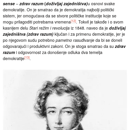
sense
–
zdrav razum
(
doživljaj zajedništva)
u osnovi svake
demokratije. On je smatrao da je demokratija najbolji politički
sistem, jer omogućava da se stvore političke institucije koje se
[12]
mogu prilagoditi potrebama vremena
. Tokvil je takođe i o svom
kasnijem delu
Stari režim i revolucija
iz 1848. naveo da je
doživljaj
zajedništva (zdrav razum)
ključan i za primenu demokratije, jer je
po njegovom sudu potrebno
pametno rasuđivanje
da bi se doneli
odgovarajući i produktivni zakoni. On je stoga smatrao da su
zdrav
razum
i odgovornost za donošenje odluka dva temelja
[13]
demokratije
.