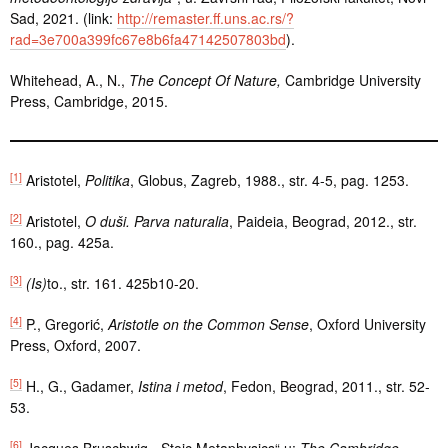
Sad, 2021. (link:
http://remaster.ff.uns.ac.rs/?
rad=3e700a399fc67e8b6fa47142507803bd
).
Whitehead, A., N.,
The Concept Of Nature,
Cambridge University
Press, Cambridge, 2015.
[1]
Aristotel,
Politika
, Globus, Zagreb, 1988., str. 4-5, pag. 1253.
[2]
Aristotel,
O duši. Parva naturalia
, Paideia, Beograd, 2012., str.
160., pag. 425a.
[3]
(Is)
to., str. 161. 425b10-20.
[4]
P., Gregorić,
Aristotle on the Common Sense
, Oxford University
Press, Oxford, 2007.
[5]
H., G., Gadamer,
Istina i metod
, Fedon, Beograd, 2011., str. 52-
53.
[6]