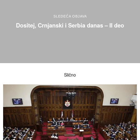
SLEDEĆA OBJAVA
Dositej, Crnjanski i Serbia danas – II deo
Slično