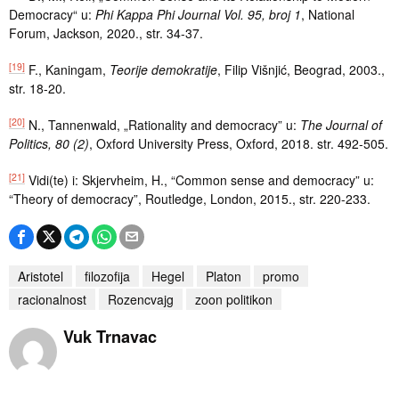
Democracy“ u:
Phi Kappa Phi Journal Vol. 95, broj 1
, National
Forum, Jackson
,
2020., str. 34-37.
[19]
F., Kaningam,
Teorije demokratije
, Filip Višnjić, Beograd, 2003.,
str. 18-20.
[20]
N., Tannenwald, „Rationality and democracy” u:
The Journal of
Politics, 80 (2)
, Oxford University Press, Oxford, 2018. str. 492-505.
[21]
Vidi(te) i: Skjervheim, H., “Common sense and democracy” u:
“Theory of democracy”, Routledge, London, 2015., str. 220-233.
Aristotel
filozofija
Hegel
Platon
promo
racionalnost
Rozencvajg
zoon politikon
Vuk Trnavac