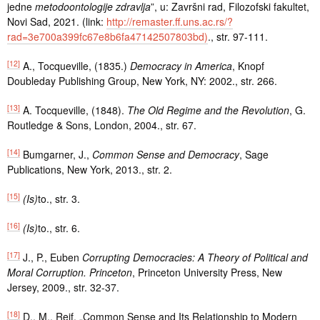
jedne
metodoontologije zdravlja
”, u: Završni rad, Filozofski fakultet,
Novi Sad, 2021. (link:
http://remaster.ff.uns.ac.rs/?
rad=3e700a399fc67e8b6fa47142507803bd)
., str. 97-111.
[12]
A., Tocqueville, (1835.)
Democracy in America
, Knopf
Doubleday Publishing Group, New York, NY: 2002., str. 266.
[13]
A. Tocqueville, (1848).
The Old Regime and the Revolution
, G.
Routledge & Sons, London, 2004., str. 67.
[14]
Bumgarner, J.,
Common Sense and Democracy
, Sage
Publications, New York, 2013., str. 2.
[15]
(Is)
to., str. 3.
[16]
(Is)
to., str. 6.
[17]
J., P., Euben
Corrupting Democracies: A Theory of Political and
Moral Corruption. Princeton
, Princeton University Press, New
Jersey, 2009., str. 32-37.
[18]
D., M., Reif, „Common Sense and Its Relationship to Modern