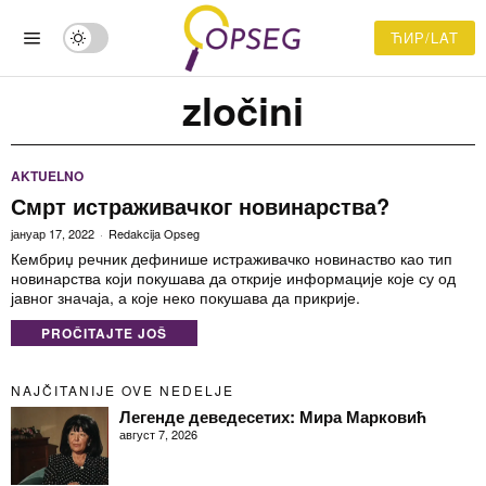
ЋИР/LAT
zločini
AKTUELNO
Смрт истраживачког новинарства?
јануар 17, 2022
Redakcija Opseg
Кембриџ речник дефинише истраживачко новинаство као тип
новинарства који покушава да открије информације које су од
јавног значаја, а које неко покушава да прикрије.
PROČITAJTE JOŠ
NAJČITANIJE OVE NEDELJE
Легенде деведесетих: Мира Марковић
август 7, 2026