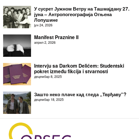
У сусрет Јужном Ветру на Ташмајдану 27.
јуна – Антропогеографија Огњена
Лопушине
јун 24, 2026
Manifest Praznine II
април 2, 2026
Intervju sa Darkom Delićem: Studentski
pokret između fikcija i stvarnosti
децембар 8, 2025
Зашто неко плаче кад гледа „Тврђаву“?
децембар 18, 2025