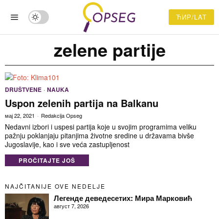
ЋИР/LAT
zelene partije
DRUŠTVENE
·
NAUKA
Uspon zelenih partija na Balkanu
мај 22, 2021
Redakcija Opseg
Nedavni izbori i uspesi partija koje u svojim programima veliku
pažnju poklanjaju pitanjima životne sredine u državama bivše
Jugoslavije, kao i sve veća zastupljenost
PROČITAJTE JOŠ
NAJČITANIJE OVE NEDELJE
Легенде деведесетих: Мира Марковић
август 7, 2026