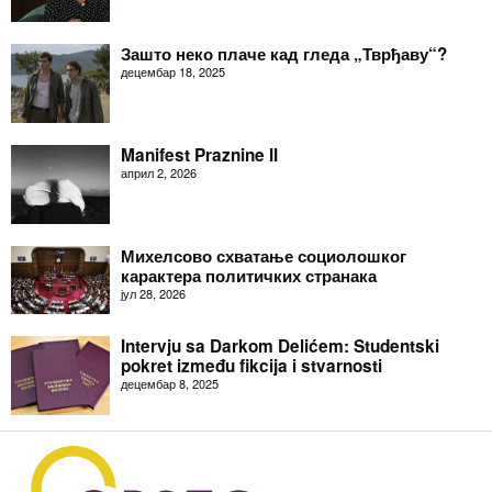
Зашто неко плаче кад гледа „Тврђаву“?
децембар 18, 2025
Manifest Praznine II
април 2, 2026
Михелсово схватање социолошког
карактера политичких странака
јул 28, 2026
Intervju sa Darkom Delićem: Studentski
pokret između fikcija i stvarnosti
децембар 8, 2025