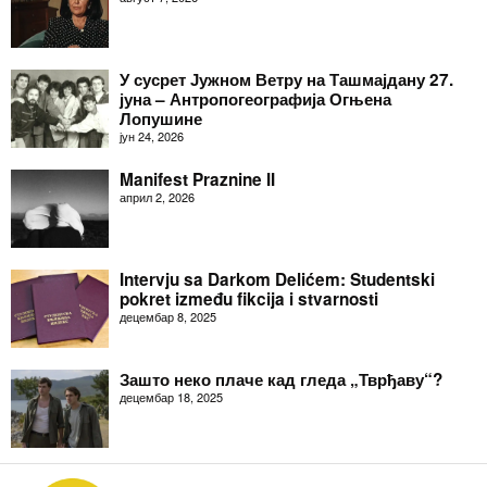
У сусрет Јужном Ветру на Ташмајдану 27.
јуна – Антропогеографија Огњена
Лопушине
јун 24, 2026
Manifest Praznine II
април 2, 2026
Intervju sa Darkom Delićem: Studentski
pokret između fikcija i stvarnosti
децембар 8, 2025
Зашто неко плаче кад гледа „Тврђаву“?
децембар 18, 2025