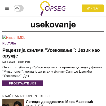
ЋИР/LAT
usekovanje
KULTURA
Рецензија филма “Усековање”: Језик као
оружје
јул 4, 2023
Bojan Perc
Оно што публика у Србији није имала прилику да види у филму
“Муње: опет”, могла је да види у филму Синише Цветића
“Усековање”. Док
PROČITAJTE JOŠ
NAJČITANIJE OVE NEDELJE
Легенде деведесетих: Мира Марковић
август 7, 2026