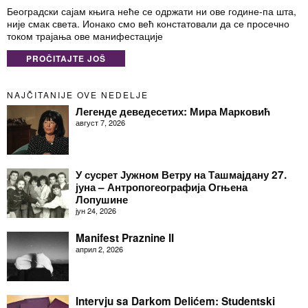
Београдски сајам књига неће се одржати ни ове године-па шта,
није смак света. Ионако смо већ констатовали да се просечно
током трајања ове манифестације
PROČITAJTE JOŠ
NAJČITANIJE OVE NEDELJE
Легенде деведесетих: Мира Марковић
август 7, 2026
У сусрет Јужном Ветру на Ташмајдану 27.
јуна – Антропогеографија Огњена
Лопушине
јун 24, 2026
Manifest Praznine II
април 2, 2026
Intervju sa Darkom Delićem: Studentski