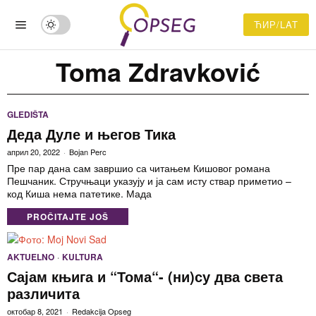
ЋИР/LAT
Toma Zdravković
GLEDIŠTA
Деда Дуле и његов Тика
април 20, 2022
Bojan Perc
Пре пар дана сам завршио са читањем Кишовог романа
Пешчаник. Стручњаци указују и ја сам исту ствар приметио –
код Киша нема патетике. Мада
PROČITAJTE JOŠ
AKTUELNO
·
KULTURA
Сајам књига и “Тома“- (ни)су два света
различита
октобар 8, 2021
Redakcija Opseg