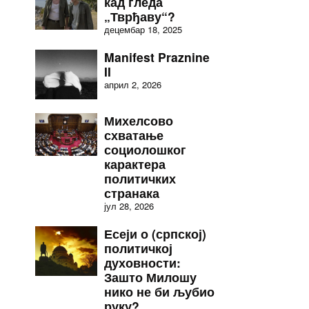
кад гледа
„Тврђаву“?
децембар 18, 2025
Manifest Praznine
II
април 2, 2026
Михелсово
схватање
социолошког
карактера
политичких
странака
јул 28, 2026
Есеји о (српској)
политичкој
духовности:
Зашто Милошу
нико не би љубио
руку?