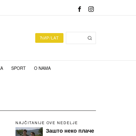
ЋИР/LAT
KA
SPORT
O NAMA
NAJČITANIJE OVE NEDELJE
Зашто неко плаче