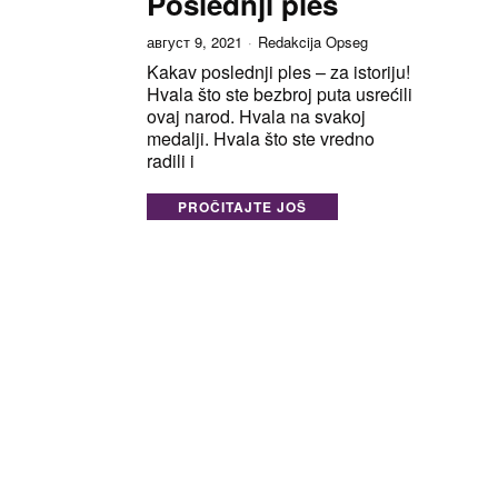
Poslednji ples
август 9, 2021
Redakcija Opseg
Kakav poslednji ples – za istoriju!
Hvala što ste bezbroj puta usrećili
ovaj narod. Hvala na svakoj
medalji. Hvala što ste vredno
radili i
PROČITAJTE JOŠ