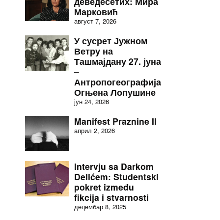
деведесетих: Мира
Марковић
август 7, 2026
У сусрет Јужном
Ветру на
Ташмајдану 27. јуна
–
Антропогеографија
Огњена Лопушине
јун 24, 2026
Manifest Praznine II
април 2, 2026
Intervju sa Darkom
Delićem: Studentski
pokret između
fikcija i stvarnosti
децембар 8, 2025