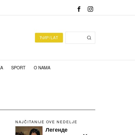
ЋИР/LAT
KA
SPORT
O NAMA
NAJČITANIJE OVE NEDELJE
Легенде