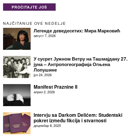
PROČITAJTE JOŠ
NAJČITANIJE OVE NEDELJE
Легенде деведесетих: Мира Марковић
август 7, 2026
У сусрет Јужном Ветру на Ташмајдану 27.
јуна – Антропогеографија Огњена
Лопушине
јун 24, 2026
Manifest Praznine II
април 2, 2026
Intervju sa Darkom Delićem: Studentski
pokret između fikcija i stvarnosti
децембар 8, 2025