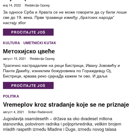
мај 14, 2022
Redakcija Opseg
За односе Срба и Хрвата се не може говорити да су били лоши
све до 19. века. Прве трзавице између „братских народа“
настају због
PROČITAJTE JOŠ
KULTURA
·
UMETNIČKI KUTAK
Метохијско цвеће
август 15, 2021
Redakcija Opseg
Трагично настрадалим на реци Бистрици, Ивану Јововићу и
Панти Дакићу, изниклим божуровима по Гораждевцу Ој,
Бистрице, крвава реко сјајнаДа кажем ти ово. И даље
PROČITAJTE JOŠ
POLITIKA
Vremeplov kroz stradanje koje se ne priznaje
август 4, 2021
Srđan Radanović
Jugoslavija osamdesetih – država sa oko dvadeset miliona
stanovnika, polovinom radnika i poljoprivrednika, velikim brojem
mladih raspetih između Mladine i Duge, između novog talasa