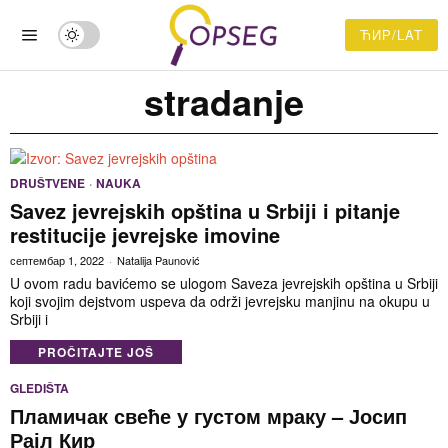
ЋИР/LAT
stradanje
DRUŠTVENE
·
NAUKA
Savez jevrejskih opština u Srbiji i pitanje
restitucije jevrejske imovine
септембар 1, 2022
Natalija Paunović
U ovom radu bavićemo se ulogom Saveza jevrejskih opština u Srbiji
koji svojim dejstvom uspeva da održi jevrejsku manjinu na okupu u
Srbiji i
PROČITAJTE JOŠ
GLEDIŠTA
Пламичак свеће у густом мраку – Јосип
Рајл Кир