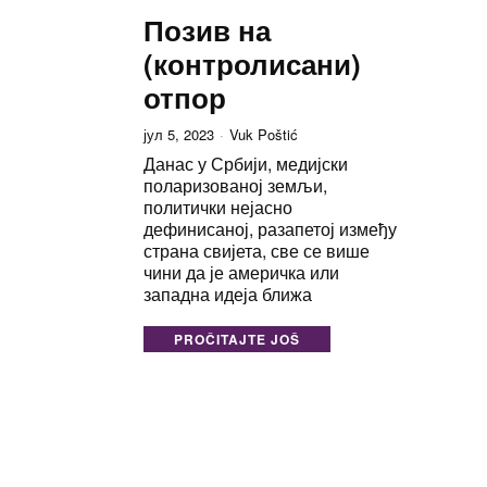
Позив на
(контролисани)
отпор
јул 5, 2023
Vuk Poštić
Данас у Србији, медијски
поларизованој земљи,
политички нејасно
дефинисаној, разапетој између
страна свијета, све се више
чини да је америчка или
западна идеја ближа
PROČITAJTE JOŠ