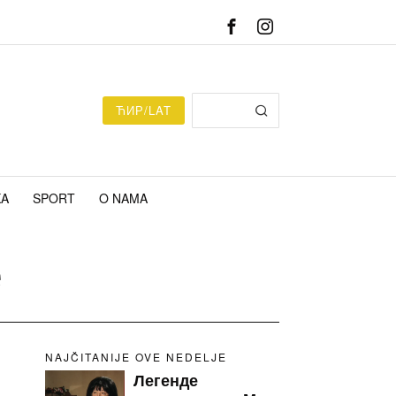
ЋИР/LAT
KA
SPORT
O NAMA
e
NAJČITANIJE OVE NEDELJE
Легенде