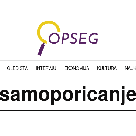
GLEDIŠTA
INTERVJU
EKONOMIJA
KULTURA
NAU
samoporicanj