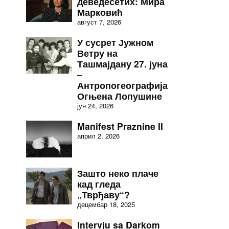
деведесетих: Мира
Марковић
август 7, 2026
У сусрет Јужном
Ветру на
Ташмајдану 27. јуна
–
Антропогеографија
Огњена Лопушине
јун 24, 2026
Manifest Praznine II
април 2, 2026
Зашто неко плаче
кад гледа
„Тврђаву“?
децембар 18, 2025
Intervju sa Darkom