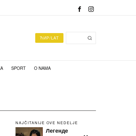
ЋИР/LAT
KA
SPORT
O NAMA
NAJČITANIJE OVE NEDELJE
Легенде