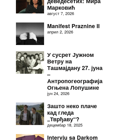
деведесетих: Мира
Марковић
август 7, 2026
Manifest Praznine II
април 2, 2026
У сусрет Јужном
Ветру на
Ташмајдану 27. јуна
–
Антропогеографија
Огњена Лопушине
јун 24, 2026
Зашто неко плаче
кад гледа
„Тврђаву“?
децембар 18, 2025
Intervju sa Darkom