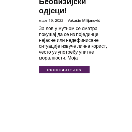
Беовизијски
одјеци!
март 19, 2022
Vukašin Milijanović
За лов у мутном се сматра
покушај да се из појединце
нејасне или недефинисане
ситуације извуче лична корист,
често уз употребу упитне
моралности. Моја
PROČITAJTE JOŠ