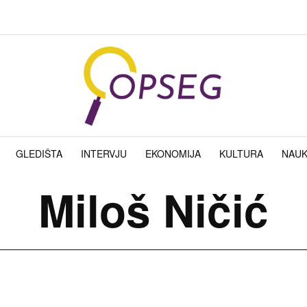
GLEDIŠTA
INTERVJU
EKONOMIJA
KULTURA
NAU
Miloš Ničić