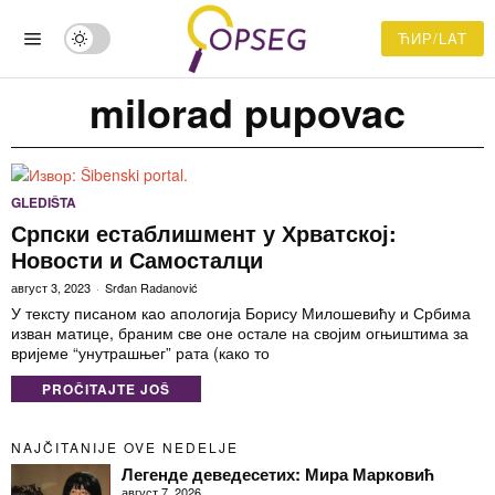
ЋИР/LAT
milorad pupovac
GLEDIŠTA
Српски естаблишмент у Хрватској:
Новости и Самосталци
август 3, 2023
Srđan Radanović
У тексту писаном као апологија Борису Милошевићу и Србима
изван матице, браним све оне остале на својим огњиштима за
вријеме “унутрашњег” рата (како то
PROČITAJTE JOŠ
NAJČITANIJE OVE NEDELJE
Легенде деведесетих: Мира Марковић
август 7, 2026