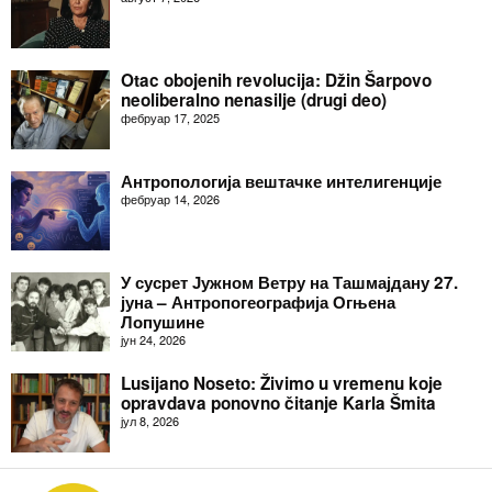
Otac obojenih revolucija: Džin Šarpovo
neoliberalno nenasilje (drugi deo)
фебруар 17, 2025
Антропологија вештачке интелигенције
фебруар 14, 2026
У сусрет Јужном Ветру на Ташмајдану 27.
јуна – Антропогеографија Огњена
Лопушине
јун 24, 2026
Lusijano Noseto: Živimo u vremenu koje
opravdava ponovno čitanje Karla Šmita
јул 8, 2026