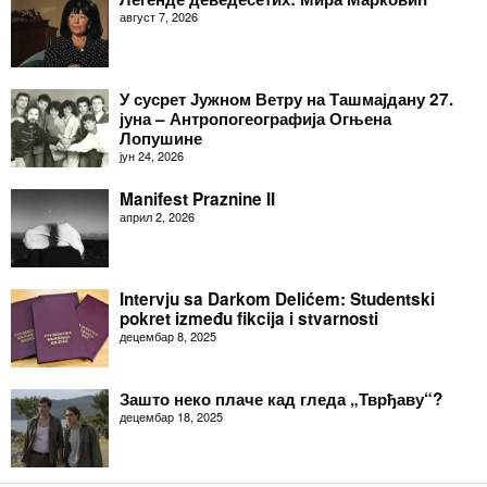
август 7, 2026
У сусрет Јужном Ветру на Ташмајдану 27.
јуна – Антропогеографија Огњена
Лопушине
јун 24, 2026
Manifest Praznine II
април 2, 2026
Intervju sa Darkom Delićem: Studentski
pokret između fikcija i stvarnosti
децембар 8, 2025
Зашто неко плаче кад гледа „Тврђаву“?
децембар 18, 2025