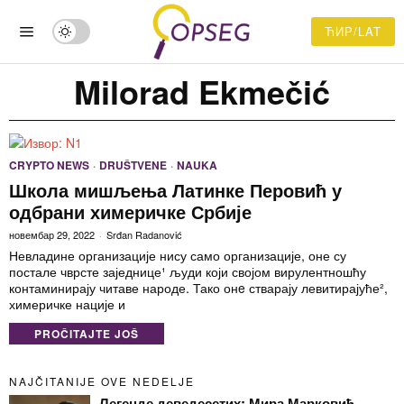
ЋИР/LAT
Milorad Ekmečić
CRYPTO NEWS
·
DRUŠTVENE
·
NAUKA
Школа мишљења Латинке Перовић у
одбрани химеричке Србије
новембар 29, 2022
Srđan Radanović
Невладине организације нису само организације, оне су
постале чврсте заједнице¹ људи који својом вирулентношћу
контаминирају читаве народе. Тако онe стварају левитирајуће²,
химеричке нације и
PROČITAJTE JOŠ
NAJČITANIJE OVE NEDELJE
Легенде деведесетих: Мира Марковић