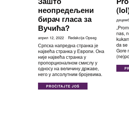
Зашто
Pro
неопредељени
(lol
бирач гласа за
децемб
Вучића?
„Prom
nas, 
април 12, 2022
Redakcija Opseg
kukam
da se 
Српска напредна странка је
Gore 
највећа странка у Европи. Она
(ne)p
није највећа странка у
пропорционалном смислу у
односу на величину државе,
P
него у апсолутним бројевима.
PROČITAJTE JOŠ