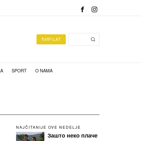
ЋИР/LAT
KA
SPORT
O NAMA
NAJČITANIJE OVE NEDELJE
Зашто неко плаче