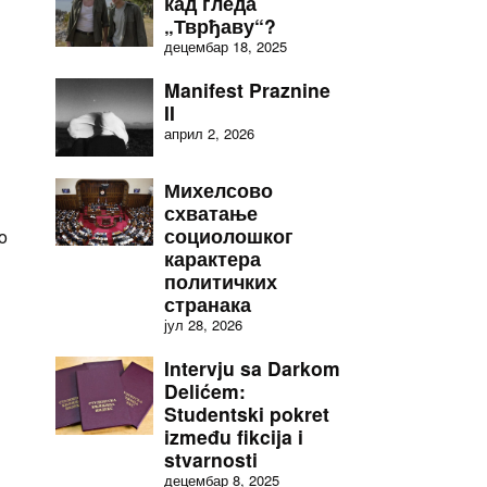
кад гледа
„Тврђаву“?
децембар 18, 2025
Manifest Praznine
II
април 2, 2026
Михелсово
схватање
o
социолошког
ao
карактера
политичких
странака
јул 28, 2026
Intervju sa Darkom
Delićem:
Studentski pokret
između fikcija i
stvarnosti
децембар 8, 2025