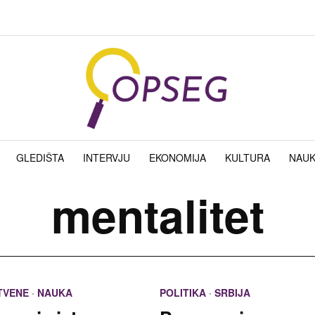
GLEDIŠTA
INTERVJU
EKONOMIJA
KULTURA
NAU
mentalitet
TVENE
·
NAUKA
POLITIKA
·
SRBIJA