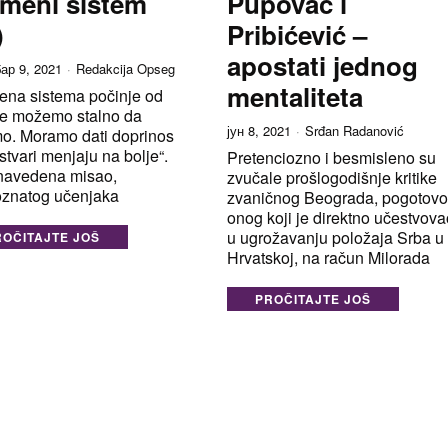
meni sistem
Pupovac i
)
Pribićević –
apostati jednog
ар 9, 2021
Redakcija Opseg
mentaliteta
ena sistema počinje od
ne možemo stalno da
јун 8, 2021
Srđan Radanović
o. Moramo dati doprinos
stvari menjaju na bolje“.
Pretenciozno i besmisleno su
navedena misao,
zvučale prošlogodišnje kritike
oznatog učenjaka
zvaničnog Beograda, pogotov
onog koji je direktno učestvov
u ugrožavanju položaja Srba u
ROČITAJTE JOŠ
Hrvatskoj, na račun Milorada
PROČITAJTE JOŠ