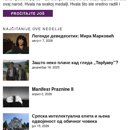
ovaj narod. Hvala na svakoj medalji. Hvala što ste vredno radili i
PROČITAJTE JOŠ
NAJČITANIJE OVE NEDELJE
Легенде деведесетих: Мира Марковић
август 7, 2026
Зашто неко плаче кад гледа „Тврђаву“?
децембар 18, 2025
Manifest Praznine II
април 2, 2026
Српска интелектуална елита и њена
одвојеност од обичног човека
јун 15, 2026