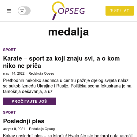
ЋИР/LAT
medalja
SPORT
Karate – sport za koji znaju svi, a o kom
niko ne priča
март 14, 2022
Redakcija Opseg
Prethodnih nekoliko sedmica u centru pažnje cijelog svijeta nalazi
se sukob između Ukrajine i Rusije. Politička scena fokusirana je na
tamošnja dešavanja, a uz
PROČITAJTE JOŠ
SPORT
Poslednji ples
август 9, 2021
Redakcija Opseg
Kakav poslednji ples – za istoriju! Hvala što ste bezbroj puta usrećili