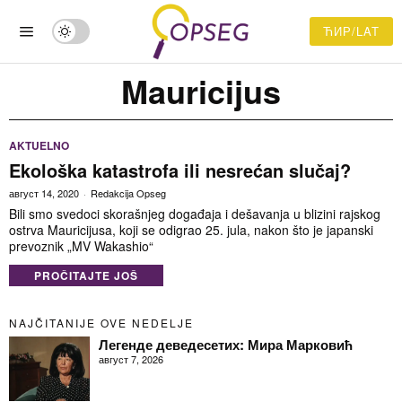
ЋИР/LAT
Mauricijus
AKTUELNO
Ekološka katastrofa ili nesrećan slučaj?
август 14, 2020
Redakcija Opseg
Bili smo svedoci skorašnjeg događaja i dešavanja u blizini rajskog
ostrva Mauricijusa, koji se odigrao 25. jula, nakon što je japanski
prevoznik „MV Wakashio“
PROČITAJTE JOŠ
NAJČITANIJE OVE NEDELJE
Легенде деведесетих: Мира Марковић
август 7, 2026