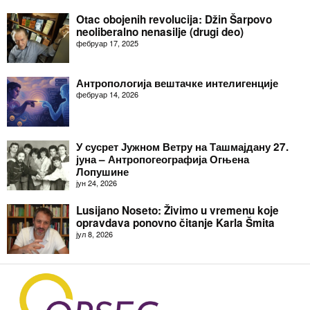
Otac obojenih revolucija: Džin Šarpovo
neoliberalno nenasilje (drugi deo)
фебруар 17, 2025
Антропологија вештачке интелигенције
фебруар 14, 2026
У сусрет Јужном Ветру на Ташмајдану 27.
јуна – Антропогеографија Огњена
Лопушине
јун 24, 2026
Lusijano Noseto: Živimo u vremenu koje
opravdava ponovno čitanje Karla Šmita
јул 8, 2026