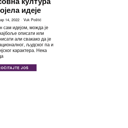
овна култура
појела идеје
ар 14, 2022
Vuk Poštić
н сам идејом, можда је
најбоље описати или
исати али свакако да је
ационалног, људског па и
ијског карактера. Нека
да
ROČITAJTE JOŠ