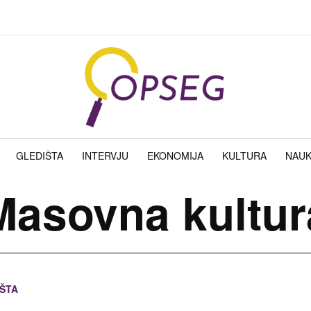
GLEDIŠTA
INTERVJU
EKONOMIJA
KULTURA
NAU
Masovna kultur
ŠTA