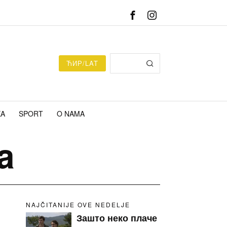
ЋИР/LAT
KA
SPORT
O NAMA
a
NAJČITANIJE OVE NEDELJE
Зашто неко плаче