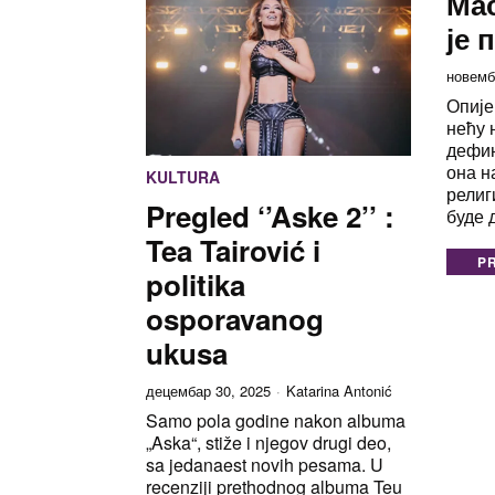
Мас
је 
новемб
Опије
нећу 
дефин
она н
KULTURA
религ
Pregled ‘’Aske 2’’ :
буде 
Tea Tairović i
P
politika
osporavanog
ukusa
децембар 30, 2025
Katarina Antonić
Samo pola godine nakon albuma
„Aska“, stiže i njegov drugi deo,
sa jedanaest novih pesama. U
recenziji prethodnog albuma Teu