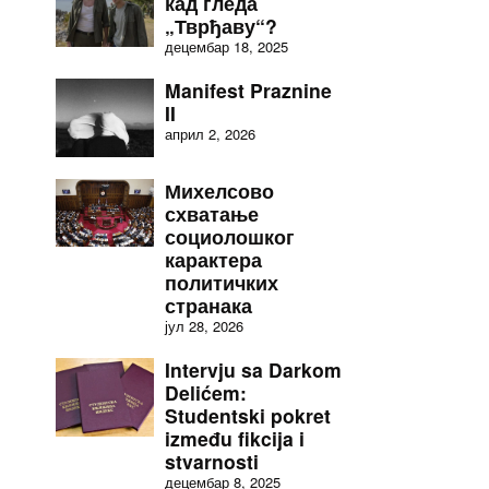
кад гледа
„Тврђаву“?
децембар 18, 2025
Manifest Praznine
II
април 2, 2026
Михелсово
схватање
социолошког
карактера
политичких
странака
јул 28, 2026
Intervju sa Darkom
Delićem:
Studentski pokret
između fikcija i
stvarnosti
децембар 8, 2025