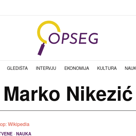
GLEDIŠTA
INTERVJU
EKONOMIJA
KULTURA
NAU
Marko Nikezić
TVENE
·
NAUKA