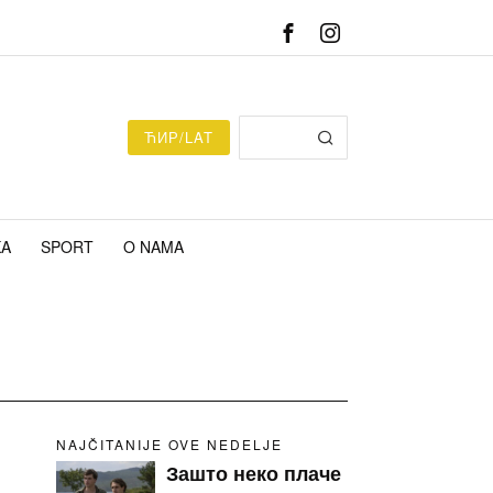
ЋИР/LAT
KA
SPORT
O NAMA
NAJČITANIJE OVE NEDELJE
Зашто неко плаче