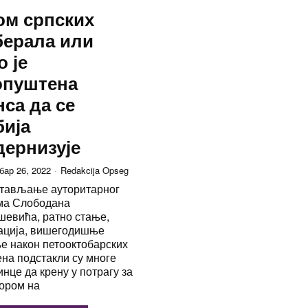
ом српских
берала или
о је
опуштена
са да се
ија
ернизује
бар 26, 2022
Redakcija Opseg
тављање ауторитарног
ма Слободана
евића, ратно стање,
ација, вишегодишње
е након петооктобарских
на подстакли су многе
инце да крену у потрагу за
ором на