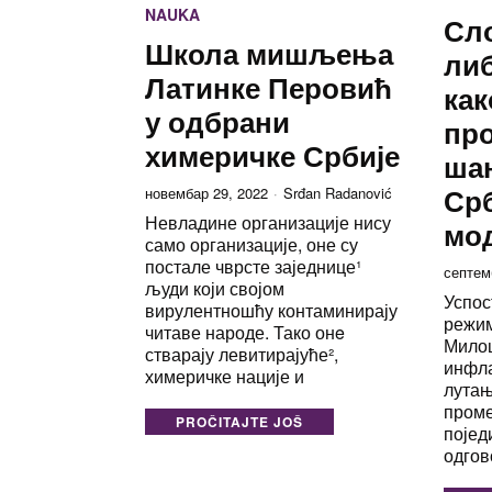
NAUKA
Сл
Школа мишљења
ли
Латинке Перовић
как
у одбрани
пр
химеричке Србије
шан
Срб
новембар 29, 2022
Srđan Radanović
Невладине организације нису
мод
само организације, оне су
постале чврсте заједнице¹
септем
људи који својом
Успос
вирулентношћу контаминирају
режи
читаве народе. Тако онe
Милош
стварају левитирајуће²,
инфл
химеричке нације и
лутањ
проме
PROČITAJTE JOŠ
појед
одгов