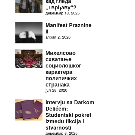
кад гледа
„Тврђаву“?
децембар 18, 2025
Manifest Praznine
II
април 2, 2026
Михелсово
схватање
социолошког
карактера
политичких
странака
јул 28, 2026
Intervju sa Darkom
Delićem:
Studentski pokret
između fikcija i
stvarnosti
децембар 8, 2025