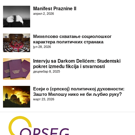
Manifest Praznine II
април 2, 2026
Михелсово схватање социолошког
карактера политичких странака
јул 28, 2026
Intervju sa Darkom Delićem: Studentski
pokret između fikcija i stvarnosti
децембар 8, 2025
Есеји о (српској) политичкој духовности:
Зашто Милошу нико не би љубио руку?
март 23, 2026