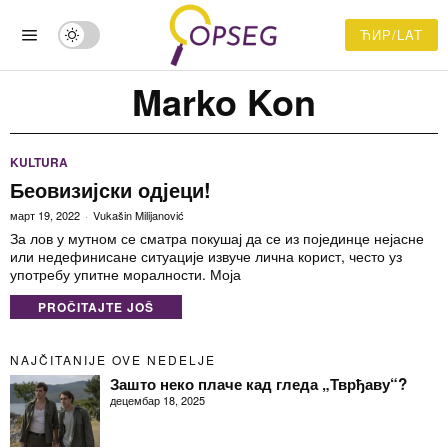
ЋИР/LAT
Marko Kon
KULTURA
Беовизијски одјеци!
март 19, 2022
Vukašin Milijanović
За лов у мутном се сматра покушај да се из појединце нејасне
или недефинисане ситуације извуче лична корист, често уз
употребу упитне моралности. Моја
PROČITAJTE JOŠ
NAJČITANIJE OVE NEDELJE
Зашто неко плаче кад гледа „Тврђаву“?
децембар 18, 2025