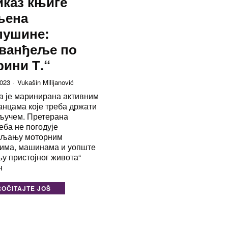
каз књиге
њена
пушине:
еванђеље по
ини Т.“
2023
Vukašin Milijanović
а је маринирана активним
анцама које треба држати
ључем. Претерана
еба не погодује
вљању моторним
има, машинама и уопште
у пристојног живота“
н
ROČITAJTE JOŠ