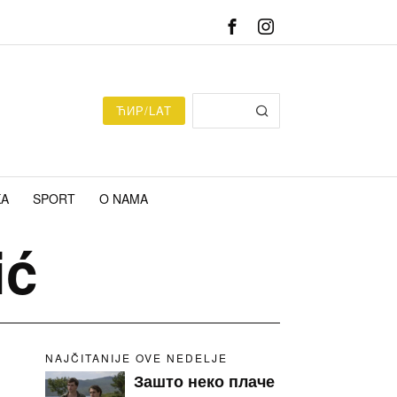
ЋИР/LAT
KA
SPORT
O NAMA
ić
NAJČITANIJE OVE NEDELJE
Зашто неко плаче