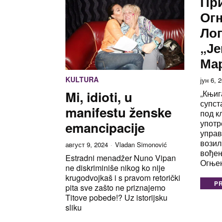
При
Ог
Ло
„Ј
Мар
KULTURA
јун 6, 
Mi, idioti, u
„Књиг
супст
manifestu ženske
под к
употр
emancipacije
упра
возил
август 9, 2024
Vladan Simonović
вођењ
Estradni menadžer Nuno Vipan
Огње
ne diskriminiše nikog ko nije
krugodvojkaš i s pravom retorički
P
pita sve zašto ne priznajemo
Titove pobede!? Uz istorijsku
sliku