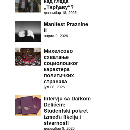
кад гледа
„Тврђаву“?
децембар 18, 2025
Manifest Praznine
II
април 2, 2026
Михелсово
схватање
социолошког
карактера
политичких
странака
јул 28, 2026
Intervju sa Darkom
Delićem:
Studentski pokret
između fikcija i
stvarnosti
децембар 8, 2025