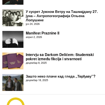
У сусрет Јужном Ветру на Ташмајдану 27.
јуна – Антропогеографија Огњена
Лопушине
јун 24, 2026
Manifest Praznine II
април 2, 2026
Intervju sa Darkom Delićem: Studentski
pokret između fikcija i stvarnosti
децембар 8, 2025
Зашто неко плаче кад гледа „Тврђаву“?
децембар 18, 2025