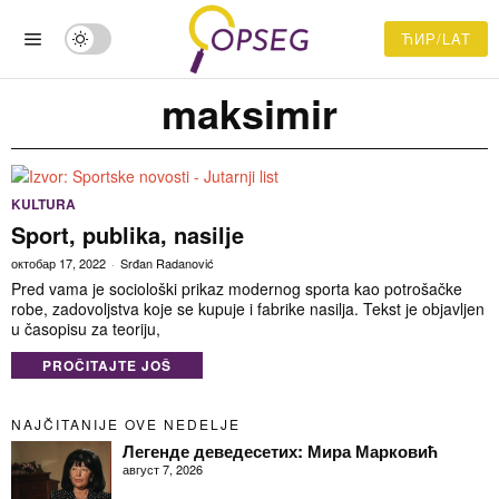
ЋИР/LAT
maksimir
KULTURA
Sport, publika, nasilje
октобар 17, 2022
Srđan Radanović
Pred vama je sociološki prikaz modernog sporta kao potrošačke
robe, zadovoljstva koje se kupuje i fabrike nasilja. Tekst je objavljen
u časopisu za teoriju,
PROČITAJTE JOŠ
NAJČITANIJE OVE NEDELJE
Легенде деведесетих: Мира Марковић
август 7, 2026