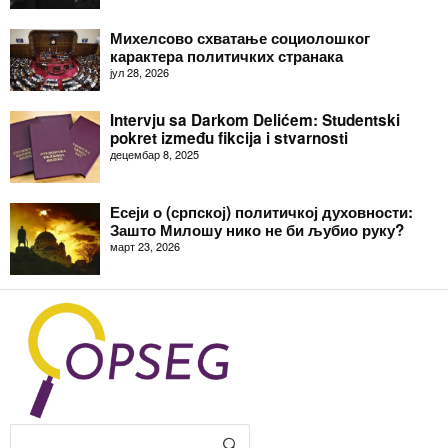
Михелсово схватање социолошког
карактера политичких странака
јул 28, 2026
Intervju sa Darkom Delićem: Studentski
pokret između fikcija i stvarnosti
децембар 8, 2025
Есеји о (српској) политичкој духовности:
Зашто Милошу нико не би љубио руку?
март 23, 2026