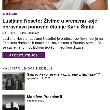
INTERVJU
Lusijano Noseto: Živimo u vremenu koje
opravdava ponovno čitanje Karla Šmita
јул 8, 2026
Srđan Radanović
Lusijano Noseto (Luciano Nosetto) je profesor političke teorije na
Fakultetu društvenih nauka na Univerzitetu u Buenos Ajresu. Bavi
se savremenom političkom teorijom, teorijom države
PROČITAJTE JOŠ
NAJČITANIJE OVE NEDELJE
Зашто неко плаче кад гледа „Тврђаву“?
децембар 18, 2025
Manifest Praznine II
април 2, 2026