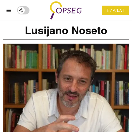
ЋИР/LAT
Lusijano Noseto