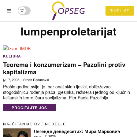
ЋИР/LAT
lumpenproletarijat
KULTURA
Teorema i konzumerizam – Pazolini protiv
kapitalizma
јун 7, 2023
Srđan Radanović
Prošle godine svijet je, bar onaj sklon ljevici, obilježavao
stogodišnjicu rođenja pisca, pjesnika, režisera i jednog od ključnih
talijanskih teoretičara socijalizma, Pjer Paola Pazolinija.
PROČITAJTE JOŠ
NAJČITANIJE OVE NEDELJE
Легенде деведесетих: Мира Марковић
август 7, 2026