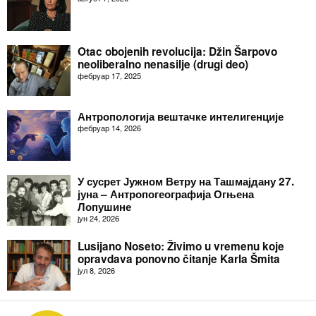
Otac obojenih revolucija: Džin Šarpovo
neoliberalno nenasilje (drugi deo)
фебруар 17, 2025
Антропологија вештачке интелигенције
фебруар 14, 2026
У сусрет Јужном Ветру на Ташмајдану 27.
јуна – Антропогеографија Огњена
Лопушине
јун 24, 2026
Lusijano Noseto: Živimo u vremenu koje
opravdava ponovno čitanje Karla Šmita
јул 8, 2026