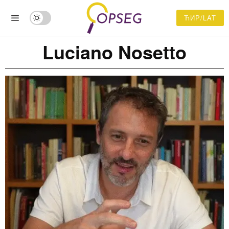
ЋИР/LAT
Luciano Nosetto