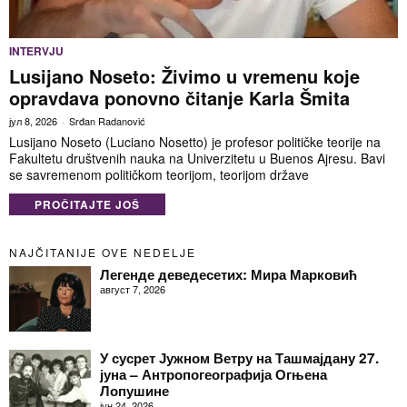
INTERVJU
Lusijano Noseto: Živimo u vremenu koje
opravdava ponovno čitanje Karla Šmita
јул 8, 2026
Srđan Radanović
Lusijano Noseto (Luciano Nosetto) je profesor političke teorije na
Fakultetu društvenih nauka na Univerzitetu u Buenos Ajresu. Bavi
se savremenom političkom teorijom, teorijom države
PROČITAJTE JOŠ
NAJČITANIJE OVE NEDELJE
Легенде деведесетих: Мира Марковић
август 7, 2026
У сусрет Јужном Ветру на Ташмајдану 27.
јуна – Антропогеографија Огњена
Лопушине
јун 24, 2026