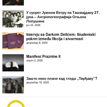
У сусрет Јужном Ветру на Ташмајдану 27.
јуна – Антропогеографија Огњена
Лопушине
јун 24, 2026
Intervju sa Darkom Delićem: Studentski
pokret između fikcija i stvarnosti
децембар 8, 2025
Manifest Praznine II
април 2, 2026
Зашто неко плаче кад гледа „Тврђаву“?
децембар 18, 2025