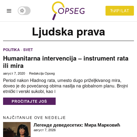
ЋИР/LAT
Ljudska prava
POLITIKA
·
SVET
Humanitarna intervencija – instrument rata
ili mira
август 7, 2020
Redakcija Opseg
Period nakon Hladnog rata, umesto dugo priželjkivanog mira,
doveo je do povećanog obima nasilja na globalnom planu. Brojni
etnički i verski sukobi, kao i
PROČITAJTE JOŠ
NAJČITANIJE OVE NEDELJE
Легенде деведесетих: Мира Марковић
август 7, 2026