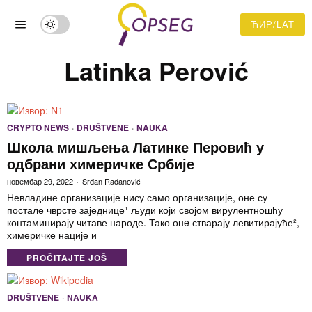
ЋИР/LAT
Latinka Perović
CRYPTO NEWS
·
DRUŠTVENE
·
NAUKA
Школа мишљења Латинке Перовић у
одбрани химеричке Србије
новембар 29, 2022
Srđan Radanović
Невладине организације нису само организације, оне су
постале чврсте заједнице¹ људи који својом вирулентношћу
контаминирају читаве народе. Тако онe стварају левитирајуће²,
химеричке нације и
PROČITAJTE JOŠ
DRUŠTVENE
·
NAUKA