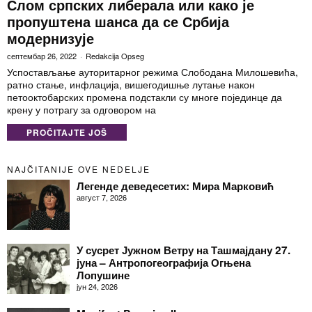
Слом српских либерала или како је
пропуштена шанса да се Србија
модернизује
септембар 26, 2022
Redakcija Opseg
Успостављање ауторитарног режима Слободана Милошевића,
ратно стање, инфлација, вишегодишње лутање након
петооктобарских промена подстакли су многе појединце да
крену у потрагу за одговором на
PROČITAJTE JOŠ
NAJČITANIJE OVE NEDELJE
Легенде деведесетих: Мира Марковић
август 7, 2026
У сусрет Јужном Ветру на Ташмајдану 27.
јуна – Антропогеографија Огњена
Лопушине
јун 24, 2026