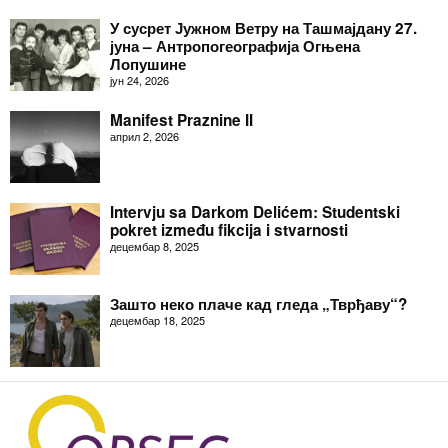
У сусрет Јужном Ветру на Ташмајдану 27.
јуна – Антропогеографија Огњена
Лопушине
јун 24, 2026
Manifest Praznine II
април 2, 2026
Intervju sa Darkom Delićem: Studentski
pokret između fikcija i stvarnosti
децембар 8, 2025
Зашто неко плаче кад гледа „Тврђаву“?
децембар 18, 2025