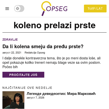
ЋИР/LAT
koleno prelazi prste
ZDRAVLJE
Da li kolena smeju da pređu prste?
август 22, 2021
Redakcija Opseg
I dalje donekle kontraverzna tema, što je po meni dosta loše, ali
opet pokazuje koliko treneri nemaju blage veze sa ovim poslom.
Počeo bih
PROČITAJTE JOŠ
NAJČITANIJE OVE NEDELJE
Легенде деведесетих: Мира Марковић
август 7, 2026