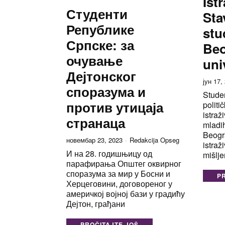
Ist
Студенти
Sta
Републике
stu
Српске: за
Be
очување
uni
Дејтонског
јун 17,
споразума и
Studen
против утицаја
politi
istraž
странаца
mladih
Beogra
новембар 23, 2023
Redakcija Opseg
istraž
И на 28. годишњицу од
mišlje
парафирања Општег оквирног
споразума за мир у Босни и
P
Херцеговини, договореног у
америчкој војној бази у градићу
Дејтон, грађани
PROČITAJTE JOŠ