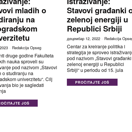
raživanje:
Istraživanje:
vovi mladih o
Stavovi građanki 
diranju na
zelenoj energiji u
ogradskom
Republici Srbiji
verzitetu
децембар 12, 2022
Redakcija Opse
Centar za kreiranje politika i
 2023
Redakcija Opseg
strategija je sproveo istraživan
ti druge godine Fakulteta
pod nazivom „Stavovi građanki
čkih nauka sproveli su
zelenoj energiji u Republici
ivanje pod nazivom „Stavovi
Srbiji“ u periodu od 15. jula
 o studiranju na
dskom univerzitetu“. Cilj
PROČITAJTE JOŠ
ivanja bio je sagledati
nja
ROČITAJTE JOŠ