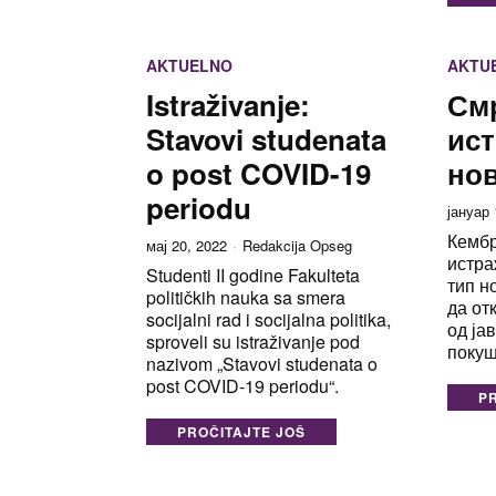
AKTUELNO
AKTU
Istraživanje:
См
Stavovi studenata
ист
o post COVID-19
но
periodu
јануар 
Кембр
мај 20, 2022
Redakcija Opseg
истра
Studenti II godine Fakulteta
тип н
političkih nauka sa smera
да от
socijalni rad i socijalna politika,
од јав
sproveli su istraživanje pod
покуш
nazivom „Stavovi studenata o
post COVID-19 periodu“.
P
PROČITAJTE JOŠ