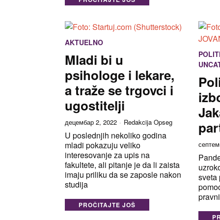
AKTUELNO
POLIT
Mladi bi u
UNCA
psihologe i lekare,
Pol
a traže se trgovci i
izb
ugostitelji
Jak
децембар 2, 2022
Redakcija Opseg
par
U poslednjih nekoliko godina
mladi pokazuju veliko
септем
interesovanje za upis na
Pande
fakultete, ali pitanje je da li zaista
uzrok
imaju priliku da se zaposle nakon
sveta 
studija
pomoći
pravni
PROČITAJTE JOŠ
P