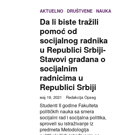
AKTUELNO
·
DRUŠTVENE
·
NAUKA
Da li biste tražili
pomoć od
socijalnog radnika
u Republici Srbiji-
Stavovi građana o
socijalnim
radnicima u
Republici Srbiji
мај 19, 2021
Redakcija Opseg
Studenti II godine Fakulteta
političkih nauka sa smera
socijalni rad i socijalna politika,
sproveli su istraživanje iz
predmeta Metodologija