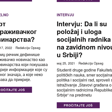
ELNO
INTERVJU
рт
Intervju: Da li su
раживачког
položaj i uloga
винарства?
socijalnih radnika
na zavidnom nivo
17, 2022
Redakcija Opseg
u Srbiji?
иџ речник дефинише
живачко новинаство као
мај 25, 2021
Redakcija Opseg
овинарства који покушава
крије информације које су
Studenti druge godine Fakultet
ног значаја, а које неко
političkih nauka, smer socijaln
ава да прикрије.
politika i socijalni rad, sproveli
istraživanje „Stavovi građana o
socijalnim radnicima Republik
ROČITAJTE JOŠ
Srbije“ na predmetu
PROČITAJTE JOŠ