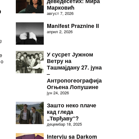
деведесетих: Мира
Марковић
o
август 7, 2026
Manifest Praznine II
април 2, 2026
g
У сусрет Јужном
je
Ветру на
 o
Ташмајдану 27. јуна
–
Антропогеографија
Огњена Лопушине
јун 24, 2026
Зашто неко плаче
кад гледа
„Тврђаву“?
децембар 18, 2025
Intervju sa Darkom