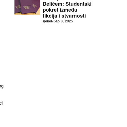
Delićem: Studentski
pokret između
fikcija i stvarnosti
децембар 8, 2025
og
ci