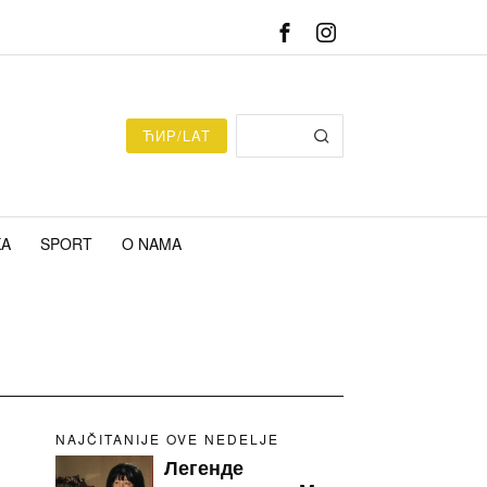
ЋИР/LAT
KA
SPORT
O NAMA
NAJČITANIJE OVE NEDELJE
Легенде