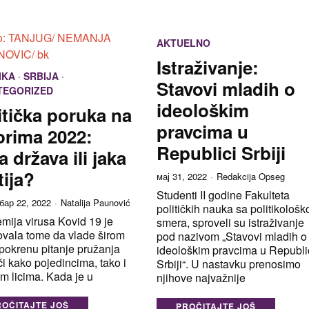
AKTUELNO
Istraživanje:
IKA
·
SRBIJA
·
Stavovi mladih o
TEGORIZED
ideološkim
itička poruka na
pravcima u
orima 2022:
Republici Srbiji
a država ili jaka
tija?
мај 31, 2022
Redakcija Opseg
Studenti II godine Fakulteta
бар 22, 2022
Natalija Paunović
političkih nauka sa politikološk
mija virusa Kovid 19 je
smera, sproveli su istraživanje
ovala tome da vlade širom
pod nazivom „Stavovi mladih o
pokrenu pitanje pružanja
ideološkim pravcima u Republi
 kako pojedincima, tako i
Srbiji“. U nastavku prenosimo
m licima. Kada je u
njihove najvažnije
ROČITAJTE JOŠ
PROČITAJTE JOŠ