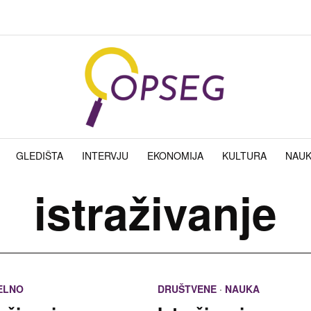
GLEDIŠTA
INTERVJU
EKONOMIJA
KULTURA
NAU
istraživanje
ELNO
DRUŠTVENE
·
NAUKA