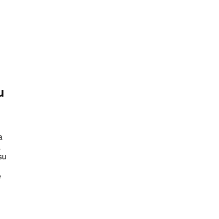
u
a
a
 su
e