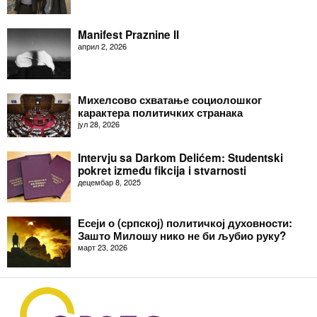
Manifest Praznine II
април 2, 2026
Михелсово схватање социолошког
карактера политичких странака
јул 28, 2026
Intervju sa Darkom Delićem: Studentski
pokret između fikcija i stvarnosti
децембар 8, 2025
Есеји о (српској) политичкој духовности:
Зашто Милошу нико не би љубио руку?
март 23, 2026