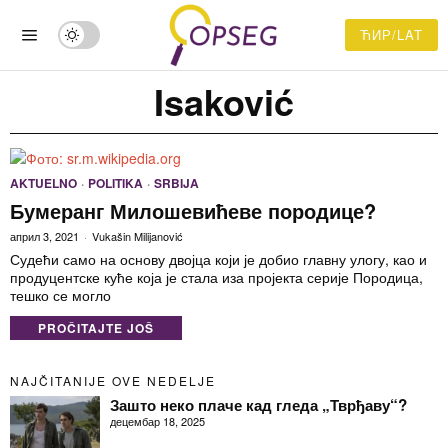
ЋИР/LAT
Isaković
AKTUELNO
·
POLITIKA
·
SRBIJA
Бумеранг Милошевићеве породице?
април 3, 2021
Vukašin Milijanović
Судећи само на основу двојца који је добио главну улогу, као и
продуцентске куће која је стала иза пројекта серије Породица,
тешко се могло
PROČITAJTE JOŠ
NAJČITANIJE OVE NEDELJE
Зашто неко плаче кад гледа „Тврђаву“?
децембар 18, 2025