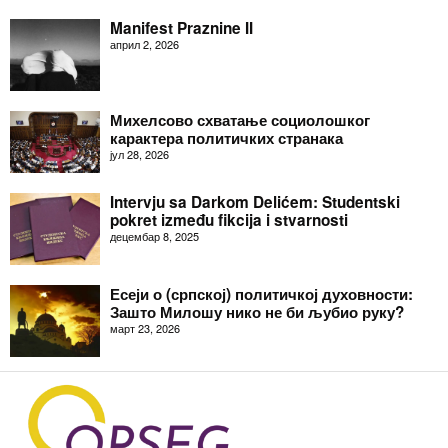
Manifest Praznine II
април 2, 2026
Михелсово схватање социолошког
карактера политичких странака
јул 28, 2026
Intervju sa Darkom Delićem: Studentski
pokret između fikcija i stvarnosti
децембар 8, 2025
Есеји о (српској) политичкој духовности:
Зашто Милошу нико не би љубио руку?
март 23, 2026