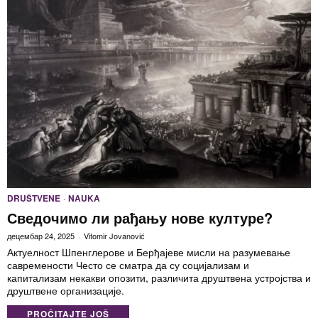
DRUŠTVENE
·
NAUKA
Сведочимо ли рађању нове културе?
децембар 24, 2025
Vitomir Jovanović
Актуелност Шпенглерове и Берђајеве мисли на разумевање
савремености Често се сматра да су социјализам и
капитализам некакви опозити, различита друштвена устројства и
друштвене организације.
PROČITAJTE JOŠ