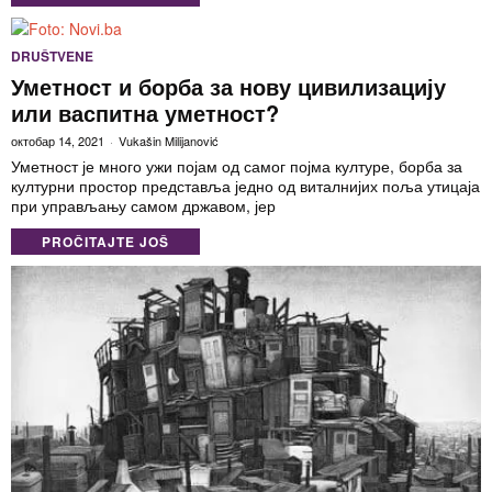
DRUŠTVENE
Уметност и борба за нову цивилизацију
или васпитна уметност?
октобар 14, 2021
Vukašin Milijanović
Уметност је много ужи појам од самог појма културе, борба за
културни простор представља једно од виталнијих поља утицаја
при управљању самом државом, јер
PROČITAJTE JOŠ