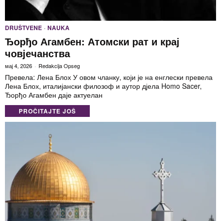
DRUŠTVENE
·
NAUKA
Ђорђо Агамбен: Атомски рат и крај
човјечанства
мај 4, 2026
Redakcija Opseg
Превела: Лена Блох У овом чланку, који је на енглески превела
Лена Блох, италијански филозоф и аутор дјела Homo Sacer,
Ђорђо Агамбен даје актуелан
PROČITAJTE JOŠ