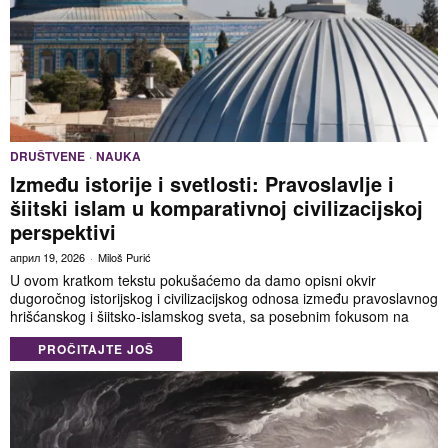
DRUŠTVENE
·
NAUKA
Između istorije i svetlosti: Pravoslavlje i
šiitski islam u komparativnoj civilizacijskoj
perspektivi
април 19, 2026
Miloš Purić
U ovom kratkom tekstu pokušaćemo da damo opisni okvir
dugoročnog istorijskog i civilizacijskog odnosa između pravoslavnog
hrišćanskog i šiitsko-islamskog sveta, sa posebnim fokusom na
PROČITAJTE JOŠ