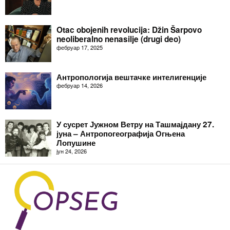
Otac obojenih revolucija: Džin Šarpovo
neoliberalno nenasilje (drugi deo)
фебруар 17, 2025
Антропологија вештачке интелигенције
фебруар 14, 2026
У сусрет Јужном Ветру на Ташмајдану 27.
јуна – Антропогеографија Огњена
Лопушине
јун 24, 2026