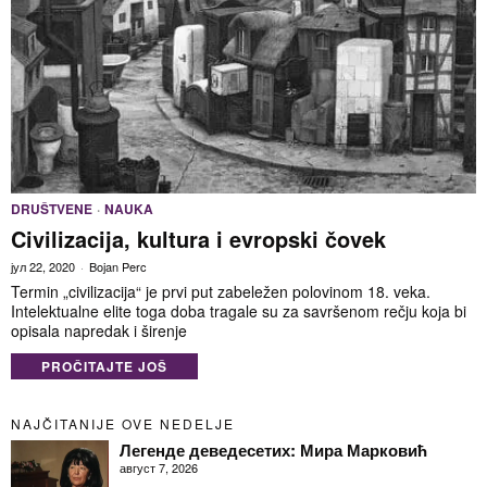
DRUŠTVENE
·
NAUKA
Civilizacija, kultura i evropski čovek
јул 22, 2020
Bojan Perc
Termin „civilizacija“ je prvi put zabeležen polovinom 18. veka.
Intelektualne elite toga doba tragale su za savršenom rečju koja bi
opisala napredak i širenje
PROČITAJTE JOŠ
NAJČITANIJE OVE NEDELJE
Легенде деведесетих: Мира Марковић
август 7, 2026