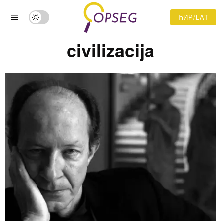
ЋИР/LAT
civilizacija