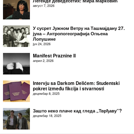
Легенде деведесетих: Мира Марковић
август 7, 2026
У сусрет Јужном Ветру на Ташмајдану 27.
јуна – Антропогеографија Огњена
Лопушине
јун 24, 2026
Manifest Praznine II
април 2, 2026
Intervju sa Darkom Delićem: Studentski
pokret između fikcija i stvarnosti
децембар 8, 2025
Зашто неко плаче кад гледа „Тврђаву“?
децембар 18, 2025