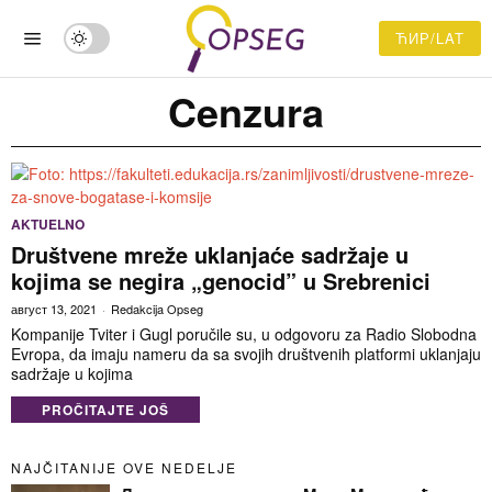
ЋИР/LAT
Cenzura
AKTUELNO
Društvene mreže uklanjaće sadržaje u
kojima se negira „genocid” u Srebrenici
август 13, 2021
Redakcija Opseg
Kompanije Tviter i Gugl poručile su, u odgovoru za Radio Slobodna
Evropa, da imaju nameru da sa svojih društvenih platformi uklanjaju
sadržaje u kojima
PROČITAJTE JOŠ
NAJČITANIJE OVE NEDELJE