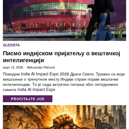
GLEDIŠTA
Писмо индијском пријатељу о вештачкој
интелигенцији
март 12, 2026
Aleksandar Petrović
Поводом India AI Impact Expo 2026 Драги Свати, Тражио си моје
мишљење о тренутном месту Индије спрам појаве вештачке
интелигенције. То је сада актуелно питање због петодневног
самита India AI Impact Expo
PROČITAJTE JOŠ