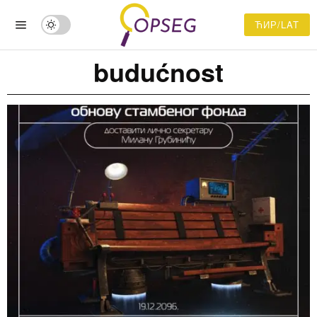
ЋИР/LAT
budućnost