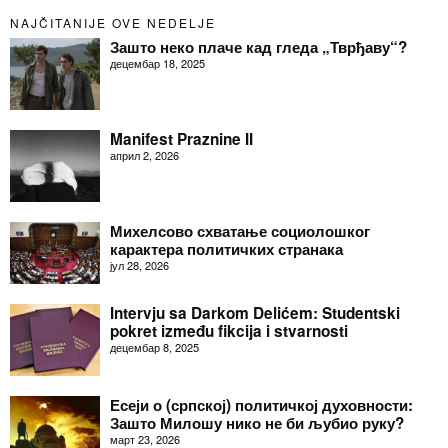
NAJČITANIJE OVE NEDELJE
Зашто неко плаче кад гледа „Тврђаву“?
децембар 18, 2025
Manifest Praznine II
април 2, 2026
Михелсово схватање социолошког
карактера политичких странака
јул 28, 2026
Intervju sa Darkom Delićem: Studentski
pokret između fikcija i stvarnosti
децембар 8, 2025
Есеји о (српској) политичкој духовности:
Зашто Милошу нико не би љубио руку?
март 23, 2026