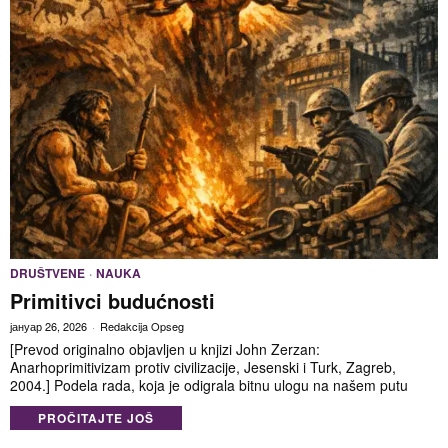
DRUŠTVENE
·
NAUKA
Primitivci budućnosti
јануар 26, 2026
Redakcija Opseg
[Prevod originalno objavljen u knjizi John Zerzan:
Anarhoprimitivizam protiv civilizacije, Jesenski i Turk, Zagreb,
2004.] Podela rada, koja je odigrala bitnu ulogu na našem putu
PROČITAJTE JOŠ