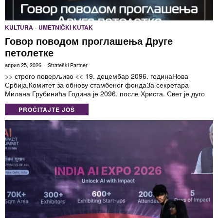
KULTURA
·
UMETNIČKI KUTAK
Говор поводом проглашења Друге
петолетке
април 25, 2026
Strateški Partner
>> строго поверљиво << 19. децембар 2096. годинаНова
Србија,Комитет за обнову стамбеног фондаЗа секретара
Милана Грубинића Година је 2096. после Христа. Свет је дуго
PROČITAJTE JOŠ