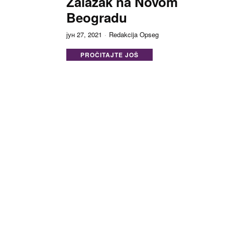
Zalazak na Novom
Beogradu
јун 27, 2021
Redakcija Opseg
PROČITAJTE JOŠ