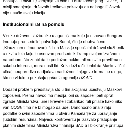
Postupci u okviru „Odeljenja za vladinu efikasnost“ (eng.
DOGE
) u
misiji smanjenja državnih troškova pokazuju da najbogatiji čovek
nije naučio svoju lekciju.
Institucionalni rat na pomolu
Visoke državne službenike u agencijama koje je osnovao Kongres
imenuje predsednik i potvrđuje Senat, što je obuhvaćeno
„Klauzulom o imenovanju“. Ilon Mask je specijalni državni službenik
u okviru tela koje je osnovao predsednik Tramp svojom izvršnom
naredbom, što znači da je podložan nekim, ali ne svim pravilima o
sukobu interesa, moralnosti itd. Kriza leži u činjenici da Maskov lični
uticaj neuporedivo nadjačava nadležnosti njegove formalne uloge,
što se videlo u pokušaju gašenja agencije
US AID
.
Dodatni problem predstavlja što u tim akcijama učestvuju Maskovi
zaposleni. Prema navodima medija, oni su zaposeli peti sprat
zgrade Ministarstva, uneli krevete i zabarikadirali prilaze kako niko
van
DOGE
tima ne bi mogao da uđe. Danonoćno analiziraju
podatke o svim zaposlenima u okviru Kancelarije za upravljanje
ljudskim resursima. Najveću kontroverzu je izazvalo pristupanje
platnim sistemima Ministarstva finansija SAD-a i blokiranje pristupa