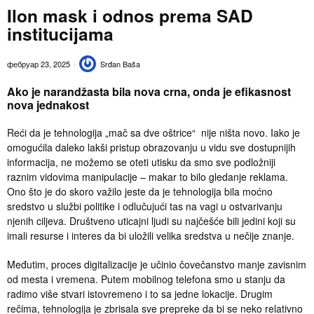
Ilon mask i odnos prema SAD
institucijama
фебруар 23, 2025
Srđan Baša
Ako je narandžasta bila nova crna, onda je efikasnost
nova jednakost
Reći da je tehnologija „mač sa dve oštrice“ nije ništa novo. Iako je
omogućila daleko lakši pristup obrazovanju u vidu sve dostupnijih
informacija, ne možemo se oteti utisku da smo sve podložniji
raznim vidovima manipulacije – makar to bilo gledanje reklama.
Ono što je do skoro važilo jeste da je tehnologija bila moćno
sredstvo u službi politike i odlučujući tas na vagi u ostvarivanju
njenih ciljeva. Društveno uticajni ljudi su najčešće bili jedini koji su
imali resurse i interes da bi uložili velika sredstva u nečije znanje.
Međutim, proces digitalizacije je učinio čovečanstvo manje zavisnim
od mesta i vremena. Putem mobilnog telefona smo u stanju da
radimo više stvari istovremeno i to sa jedne lokacije. Drugim
rečima, tehnologija je zbrisala sve prepreke da bi se neko relativno