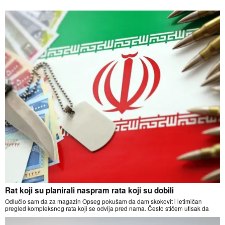
Rat koji su planirali naspram rata koji su dobili
Odlučio sam da za magazin Opseg pokušam da dam skokovit i letimičan
pregled kompleksnog rata koji se odvija pred nama. Često stičem utisak da