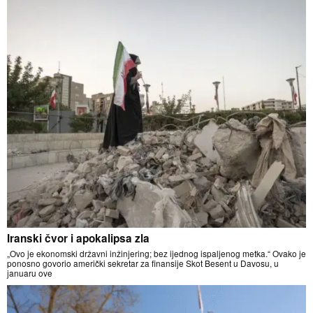
Iranski čvor i apokalipsa zla
„Ovo je ekonomski državni inžinjering; bez ijednog ispaljenog metka.“ Ovako je
ponosno govorio američki sekretar za finansije Skot Besent u Davosu, u
januaru ove