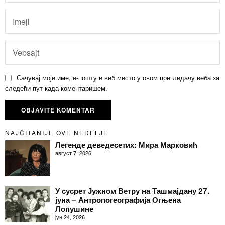
Сачувај моје име, е-пошту и веб место у овом прегледачу веба за
следећи пут када коментаришем.
NAJČITANIJE OVE NEDELJE
Легенде деведесетих: Мира Марковић
август 7, 2026
У сусрет Јужном Ветру на Ташмајдану 27.
јуна – Антропогеографија Огњена
Лопушине
јун 24, 2026