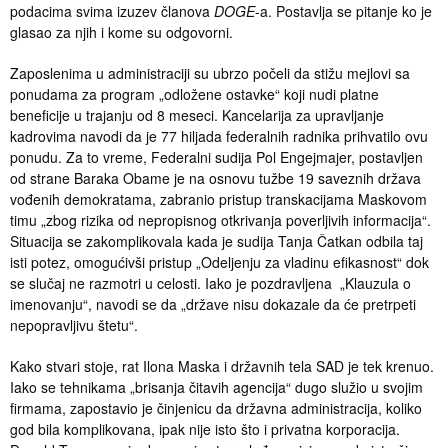
podacima svima izuzev članova
DOGE
-a. Postavlja se pitanje ko je
glasao za njih i kome su odgovorni.
Zaposlenima u administraciji su ubrzo počeli da stižu mejlovi sa
ponudama za program „odložene ostavke“ koji nudi platne
beneficije u trajanju od 8 meseci. Kancelarija za upravljanje
kadrovima navodi da je 77 hiljada federalnih radnika prihvatilo ovu
ponudu. Za to vreme, Federalni sudija Pol Engejmajer, postavljen
od strane Baraka Obame je na osnovu tužbe 19 saveznih država
vođenih demokratama, zabranio pristup transkacijama Maskovom
timu „zbog rizika od nepropisnog otkrivanja poverljivih informacija“.
Situacija se zakomplikovala kada je sudija Tanja Čatkan odbila taj
isti potez, omogućivši pristup „Odeljenju za vladinu efikasnost“ dok
se slučaj ne razmotri u celosti. Iako je pozdravljena „Klauzula o
imenovanju“, navodi se da „države nisu dokazale da će pretrpeti
nepopravljivu štetu“.
Kako stvari stoje, rat Ilona Maska i državnih tela SAD je tek krenuo.
Iako se tehnikama „brisanja čitavih agencija“ dugo služio u svojim
firmama, zapostavio je činjenicu da državna administracija, koliko
god bila komplikovana, ipak nije isto što i privatna korporacija.