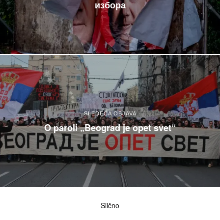
избора
SLEDEĆA OBJAVA
O paroli „Beograd je opet svet“
Slično