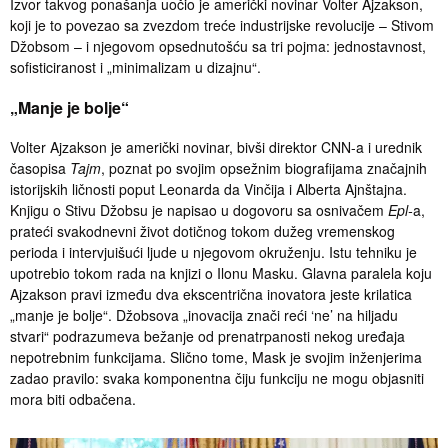
Izvor takvog ponašanja uočio je američki novinar Volter Ajzakson,
koji je to povezao sa zvezdom treće industrijske revolucije – Stivom
Džobsom – i njegovom opsednutošću sa tri pojma: jednostavnost,
sofisticiranost i „minimalizam u dizajnu“.
„Manje je bolje“
Volter Ajzakson je američki novinar, bivši direktor CNN-a i urednik
časopisa
Tajm
, poznat po svojim opsežnim biografijama značajnih
istorijskih ličnosti poput Leonarda da Vinčija i Alberta Ajnštajna.
Knjigu o Stivu Džobsu je napisao u dogovoru sa osnivačem
Epl-
a,
prateći svakodnevni život dotičnog tokom dužeg vremenskog
perioda i intervjuišući ljude u njegovom okruženju. Istu tehniku je
upotrebio tokom rada na knjizi o Ilonu Masku. Glavna paralela koju
Ajzakson pravi između dva ekscentrična inovatora jeste krilatica
„manje je bolje“. Džobsova „inovacija znači reći ‘ne’ na hiljadu
stvari“ podrazumeva bežanje od prenatrpanosti nekog uređaja
nepotrebnim funkcijama. Slično tome, Mask je svojim inženjerima
zadao pravilo: svaka komponentna čiju funkciju ne mogu objasniti
mora biti odbačena.