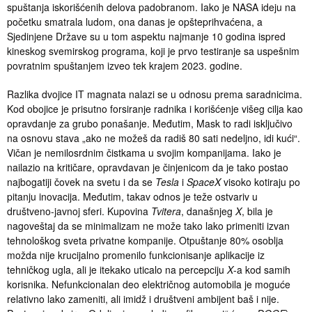
spuštanja iskorišćenih delova padobranom. Iako je NASA ideju na
početku smatrala ludom, ona danas je opšteprihvaćena, a
Sjedinjene Države su u tom aspektu najmanje 10 godina ispred
kineskog svemirskog programa, koji je prvo testiranje sa uspešnim
povratnim spuštanjem izveo tek krajem 2023. godine.
Razlika dvojice IT magnata nalazi se u odnosu prema saradnicima.
Kod obojice je prisutno forsiranje radnika i korišćenje višeg cilja kao
opravdanje za grubo ponašanje. Međutim, Mask to radi isključivo
na osnovu stava „ako ne možeš da radiš 80 sati nedeljno, idi kući“.
Vičan je nemilosrdnim čistkama u svojim kompanijama. Iako je
nailazio na kritičare, opravdavan je činjenicom da je tako postao
najbogatiji čovek na svetu i da se
Tesla
i
SpaceX
visoko kotiraju po
pitanju inovacija. Međutim, takav odnos je teže ostvariv u
društveno-javnoj sferi. Kupovina
Tvitera
, današnjeg
X
, bila je
nagoveštaj da se minimalizam ne može tako lako primeniti izvan
tehnološkog sveta privatne kompanije. Otpuštanje 80% osoblja
možda nije krucijalno promenilo funkcionisanje aplikacije iz
tehničkog ugla, ali je itekako uticalo na percepciju
X
-a kod samih
korisnika. Nefunkcionalan deo električnog automobila je moguće
relativno lako zameniti, ali imidž i društveni ambijent baš i nije.