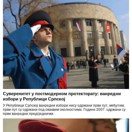
Суверенитет у постмодерном протекторату: ванредни
избори у Републици Српској
У Републици Српској ванредни избори нису одржани први пут, међутим,
први пут су одржани под оваквим околностима. Године 2007. одржани су
први ванредни предсједнички