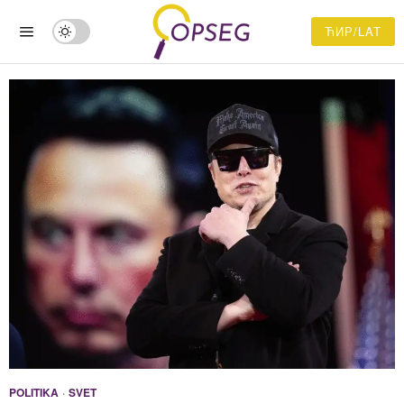
ЋИР/LAT
POLITIKA
·
SVET