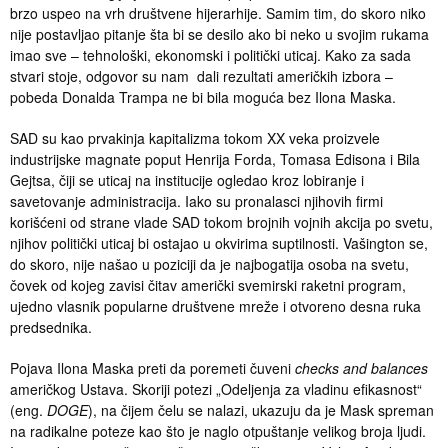
brzo uspeo na vrh društvene hijerarhije. Samim tim, do skoro niko
nije postavljao pitanje šta bi se desilo ako bi neko u svojim rukama
imao sve – tehnološki, ekonomski i politički uticaj. Kako za sada
stvari stoje, odgovor su nam dali rezultati američkih izbora –
pobeda Donalda Trampa ne bi bila moguća bez Ilona Maska.
SAD su kao prvakinja kapitalizma tokom XX veka proizvele
industrijske magnate poput Henrija Forda, Tomasa Edisona i Bila
Gejtsa, čiji se uticaj na institucije ogledao kroz lobiranje i
savetovanje administracija. Iako su pronalasci njihovih firmi
korišćeni od strane vlade SAD tokom brojnih vojnih akcija po svetu,
njihov politički uticaj bi ostajao u okvirima suptilnosti. Vašington se,
do skoro, nije našao u poziciji da je najbogatija osoba na svetu,
čovek od kojeg zavisi čitav američki svemirski raketni program,
ujedno vlasnik popularne društvene mreže i otvoreno desna ruka
predsednika.
Pojava Ilona Maska preti da poremeti čuveni
checks and balances
američkog Ustava. Skoriji potezi „Odeljenja za vladinu efikasnost“
(eng.
DOGE
), na čijem čelu se nalazi, ukazuju da je Mask spreman
na radikalne poteze kao što je naglo otpuštanje velikog broja ljudi.