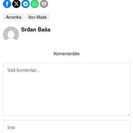
Amerika
Ilon Mask
Srđan Baša
Komentarišite