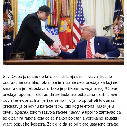
Stiv Džobs je došao do krilatice „ubijanja svetih krava“ koja je
podrazumevala hladnokrvno eliminisanje dela uređaja za koji se
smatra da je neizostavan. Tako je prilikom razvoja prvog
iPhone
uređaja, uporno insistirao da se tastatura odbaci na uštrb čitave
površine ekrana. Inžinjeri su se na inicijalno opirali ali to danas
predstavlja osnovnu karakteristiku bilo kog telefona. Mask je u
okviru
SpaceX
tokom razvoja rakete
Falcon 9
uporno zahtevao da
se dizajnira raketa koja će se nakon poletanja vertikalno spustiti i
vratiti poput helikoptera. Želeo je da se odrekne ustaljene prakse