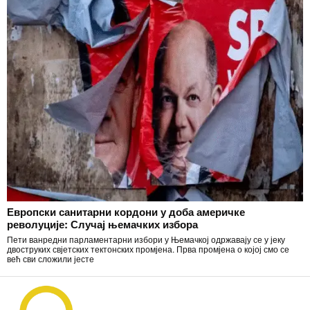
Европски санитарни кордони у доба америчке
револуције: Случај њемачких избора
Пети ванредни парламентарни избори у Њемачкој одржавају се у јеку
двоструких свјетских тектонских промјена. Прва промјена о којој смо се
већ сви сложили јесте