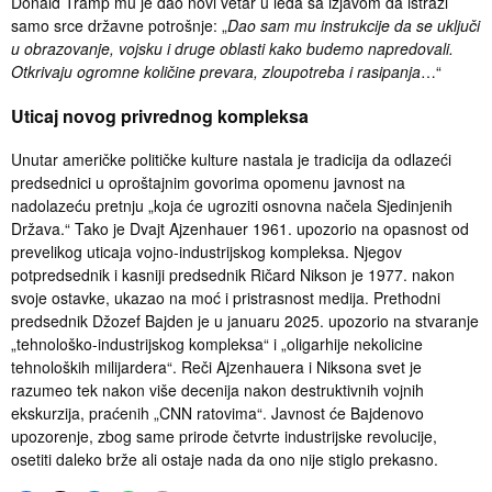
Donald Tramp mu je dao novi vetar u leđa sa izjavom da istraži
samo srce državne potrošnje: „
Dao sam mu instrukcije da se uključi
u obrazovanje, vojsku i druge oblasti kako budemo napredovali.
Otkrivaju ogromne količine prevara, zloupotreba i rasipanja
…“
Uticaj novog privrednog kompleksa
Unutar američke političke kulture nastala je tradicija da odlazeći
predsednici u oproštajnim govorima opomenu javnost na
nadolazeću pretnju „koja će ugroziti osnovna načela Sjedinjenih
Država.“ Tako je Dvajt Ajzenhauer 1961. upozorio na opasnost od
prevelikog uticaja vojno-industrijskog kompleksa. Njegov
potpredsednik i kasniji predsednik Ričard Nikson je 1977. nakon
svoje ostavke, ukazao na moć i pristrasnost medija. Prethodni
predsednik Džozef Bajden je u januaru 2025. upozorio na stvaranje
„tehnološko-industrijskog kompleksa“ i „oligarhije nekolicine
tehnoloških milijardera“. Reči Ajzenhauera i Niksona svet je
razumeo tek nakon više decenija nakon destruktivnih vojnih
ekskurzija, praćenih „CNN ratovima“. Javnost će Bajdenovo
upozorenje, zbog same prirode četvrte industrijske revolucije,
osetiti daleko brže ali ostaje nada da ono nije stiglo prekasno.