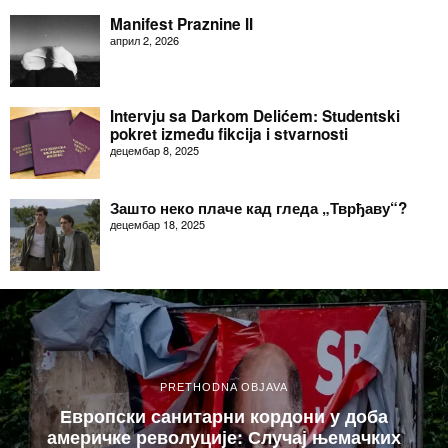
Manifest Praznine II
април 2, 2026
Intervju sa Darkom Delićem: Studentski
pokret između fikcija i stvarnosti
децембар 8, 2025
Зашто неко плаче кад гледа „Тврђаву“?
децембар 18, 2025
PRETHODNA OBJAVA
Европски санитарни кордони у доба
америчке револуције: Случај њемачких