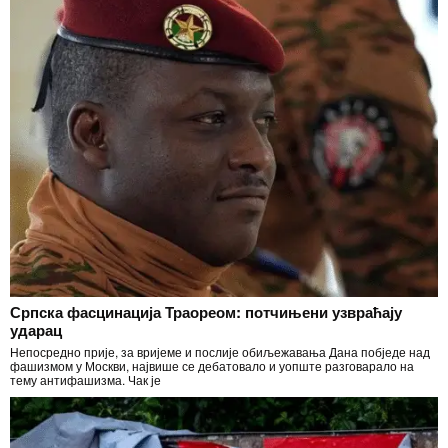
Српска фасцинација Траореом: потчињени узвраћају
ударац
Непосредно прије, за вријеме и послије обиљежавања Дана побједе над
фашизмом у Москви, највише се дебатовало и уопште разговарало на
тему антифашизма. Чак је