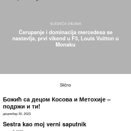
SLEDEĆA OBJAVA
Čerupanje i dominacija mercedesa se
nastavlja, prvi vikend u F3, Louis Vuitton u
Monaku
Slično
Божић са децом Косова и Метохије –
подржи и ти!
децембар 30, 2023
Sestra kao moj verni saputnik