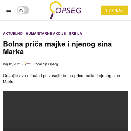
ЋИР/LAT
AKTUELNO
·
HUMANITARNE AKCIJE
·
SRBIJA
Bolna priča majke i njenog sina
Marka
мај 12, 2021
Redakcija Opseg
Odvojite dva minuta i poslušajte bolnu priču majke i njenog sina
Marka.