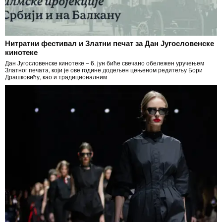
Нитратни фестивал и Златни печат за Дан Југословенске
кинотеке
Дан Југословенске кинотеке – 6. јун биће свечано обележен уручењем
Златног печата, који је ове године додељен цењеном редитељу Бори
Драшковићу, као и традиционалним