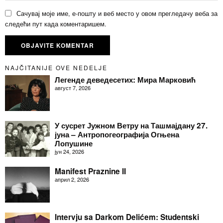
Сачувај моје име, е-пошту и веб место у овом прегледачу веба за
следећи пут када коментаришем.
NAJČITANIJE OVE NEDELJE
Легенде деведесетих: Мира Марковић
август 7, 2026
У сусрет Јужном Ветру на Ташмајдану 27.
јуна – Антропогеографија Огњена
Лопушине
јун 24, 2026
Manifest Praznine II
април 2, 2026
Intervju sa Darkom Delićem: Studentski