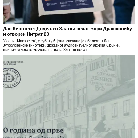
Дан Кинотеке: Додељен Златни печат Бори Драшковићу
и отворен Нитрат 28
У сали „Макавејев“, у суботу 6. јуна, свечано је обележен Дан
Југословенске кинотеке, Државног аудиовизуелног архива Србије,
приликом чега је уручена награда Златни печат