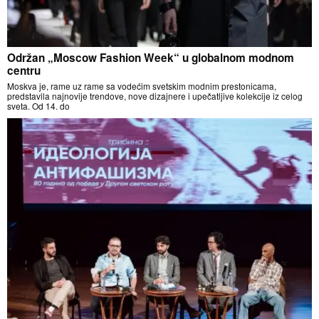
Održan „Moscow Fashion Week“ u globalnom modnom
centru
Moskva je, rame uz rame sa vodećim svetskim modnim prestonicama,
predstavila najnovije trendove, nove dizajnere i upečatljive kolekcije iz celog
sveta. Od 14. do