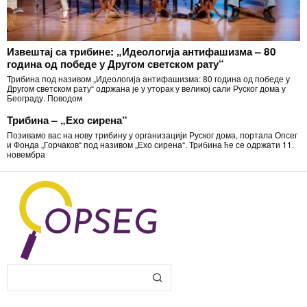
Извештај са трибине: „Идеологија антифашизма – 80
година од победе у Другом светском рату“
Трибина под називом „Идеологија антифашизма: 80 година од победе у
Другом светском рату“ одржана је у уторак у великој сали Руског дома у
Београду. Поводом
Трибина – „Ехо сирена“
Позивамо вас на нову трибину у организацији Руског дома, портала Опсег
и Фонда „Горчаков“ под називом „Ехо сирена“. Трибина ће се одржати 11.
новембра