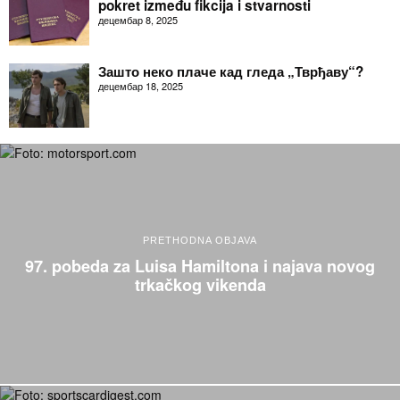
pokret između fikcija i stvarnosti
децембар 8, 2025
Зашто неко плаче кад гледа „Тврђаву“?
децембар 18, 2025
PRETHODNA OBJAVA
97. pobeda za Luisa Hamiltona i najava novog
trkačkog vikenda