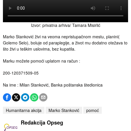
Izvor: privatna arhiva/ Tamara Misirlić
Marko Stanković živi na veoma nepristupačnom mestu, planini(
Golemo Selo), boluje od paraplegije, a život mu dodatno otežava to
što živi u teškim uslovima, bez kupatila.
Marku možete pomoći uplatom na račun :
200-120371509-05
Na ime : Milan Stanković, Banka poštanska štedionica
Humanitarna akcija
Marko Stanković
pomoć
Redakcija Opseg