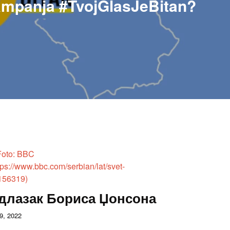
kampanja #TvojGlasJeBitan?
длазак Бориса Џонсона
 9, 2022