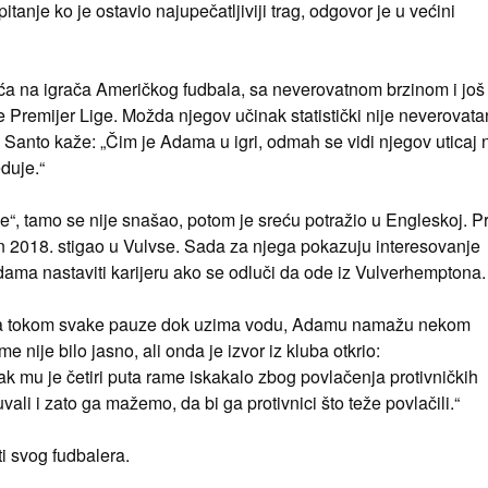
itanje ko je ostavio najupečatljiviji trag, odgovor je u većini
ća na igrača Američkog fudbala, sa neverovatnom brzinom i još
remijer Lige. Možda njegov učinak statistički nije neverovata
o Santo kaže: „Čim je Adama u igri, odmah se vidi njegov uticaj 
duje.“
“, tamo se nije snašao, potom je sreću potražio u Engleskoj. P
n 2018. stigao u Vulvse. Sada za njega pokazuju interesovanje
Adama nastaviti karijeru ako se odluči da ode iz Vulverhemptona.
st da tokom svake pauze dok uzima vodu, Adamu namažu nekom
nije bilo jasno, ali onda je izvor iz kluba otkrio:
k mu je četiri puta rame iskakalo zbog povlačenja protivničkih
vali i zato ga mažemo, da bi ga protivnici što teže povlačili.“
ti svog fudbalera.