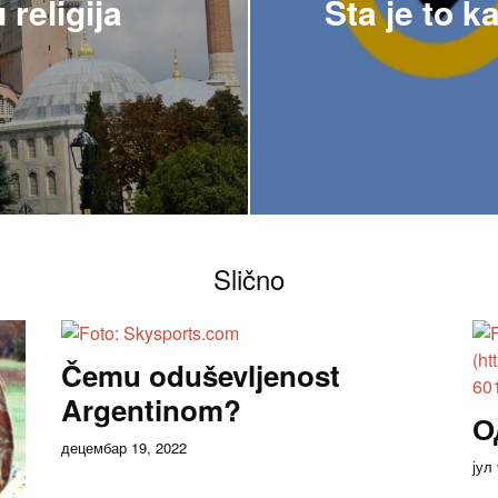
 religija
Šta je to 
Slično
Čemu oduševljenost
Argentinom?
О
децембар 19, 2022
јул