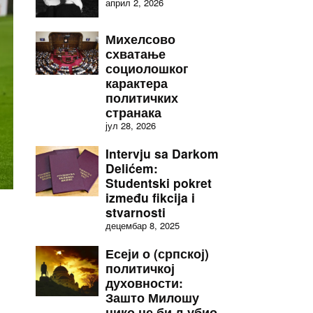
април 2, 2026
Михелсово
схватање
социолошког
карактера
политичких
странака
јул 28, 2026
Intervju sa Darkom
Delićem:
Studentski pokret
između fikcija i
stvarnosti
децембар 8, 2025
Есеји о (српској)
политичкој
духовности:
Зашто Милошу
нико не би љубио