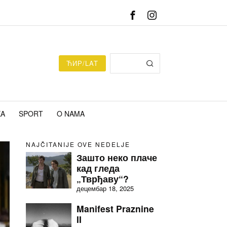
ЋИР/LAT
KA
SPORT
O NAMA
NAJČITANIJE OVE NEDELJE
Зашто неко плаче
кад гледа
„Тврђаву“?
децембар 18, 2025
Manifest Praznine
II