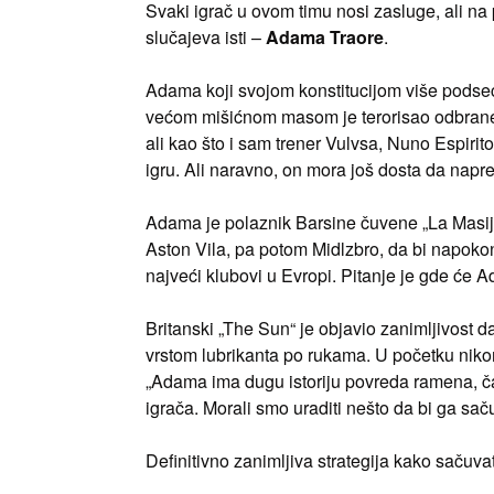
Svaki igrač u ovom timu nosi zasluge, ali na p
slučajeva isti –
Adama Traore
.
Adama koji svojom konstitucijom više podse
većom mišićnom masom je terorisao odbrane P
ali kao što i sam trener Vulvsa, Nuno Espirit
igru. Ali naravno, on mora još dosta da napre
Adama je polaznik Barsine čuvene „La Masije
Aston Vila, pa potom Midlzbro, da bi napoko
najveći klubovi u Evropi. Pitanje je gde će 
Britanski „The Sun“ je objavio zanimljivo
vrstom lubrikanta po rukama. U početku nikome 
„Adama ima dugu istoriju povreda ramena, ča
igrača. Morali smo uraditi nešto da bi ga saču
Definitivno zanimljiva strategija kako sačuva