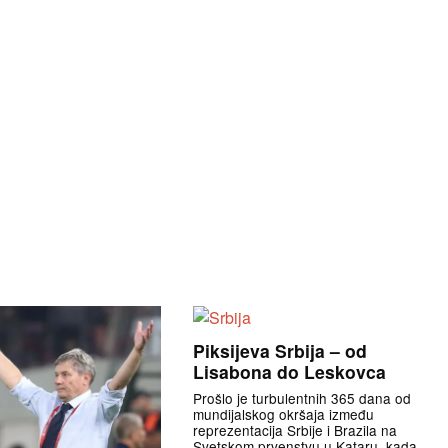
Piksijeva Srbija – od
Lisabona do Leskovca
Prošlo je turbulentnih 365 dana od
mundijalskog okršaja između
reprezentacija Srbije i Brazila na
Svetskom prvenstvu u Kataru, kada