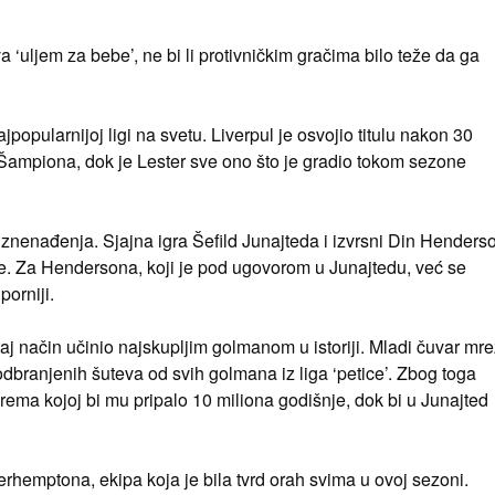
‘uljem za bebe’, ne bi li protivničkim gračima bilo teže da ga
opularnijoj ligi na svetu. Liverpul je osvojio titulu nakon 30
e Šampiona, dok je Lester sve ono što je gradio tokom sezone
 iznenađenja. Sjajna igra Šefild Junajteda i izvrsni Din Henders
je. Za Hendersona, koji je pod ugovorom u Junajtedu, već se
porniji.
taj način učinio najskupljim golmanom u istoriji. Mladi čuvar mr
odbranjenih šuteva od svih golmana iz liga ‘petice’. Zbog toga
ma kojoj bi mu pripalo 10 miliona godišnje, dok bi u Junajted
erhemptona, ekipa koja je bila tvrd orah svima u ovoj sezoni.