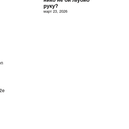
руку?
март 23, 2026
on
eže