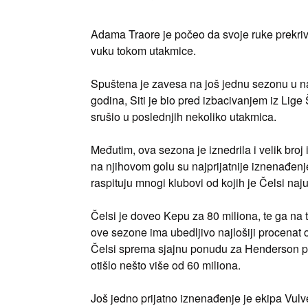
Adama Traore je počeo da svoje ruke prekriva 
vuku tokom utakmice.
Spuštena je zavesa na još jednu sezonu u najp
godina, Siti je bio pred izbacivanjem iz Lig
srušio u poslednjih nekoliko utakmica.
Međutim, ova sezona je iznedrila i velik broj
na njihovom golu su najprijatnije iznenađen
raspituju mnogi klubovi od kojih je Čelsi naju
Čelsi je doveo Kepu za 80 miliona, te ga na 
ove sezone ima ubedljivo najlošiji procenat 
Čelsi sprema sjajnu ponudu za Henderson pre
otišlo nešto više od 60 miliona.
Još jedno prijatno iznenađenje je ekipa Vulv