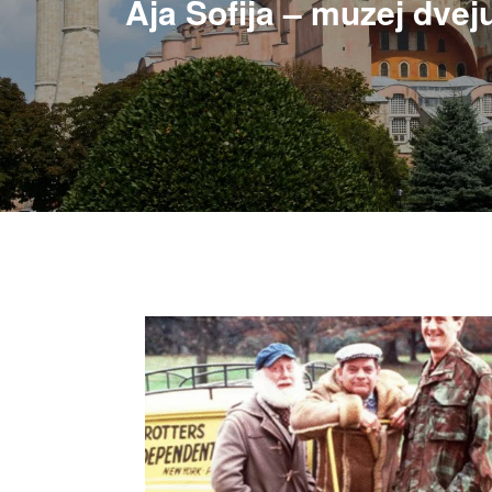
Aja Sofija – muzej dveju