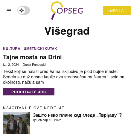
ЋИР/LAT
Višegrad
KULTURA
·
UMETNIČKI KUTAK
Tajne mosta na Drini
јул 2, 2024
Dunja Panovski
Tekst koji se nalazi pred Vama isključivo je plod bujne mašte.
Sedela su duž desne kapije dva sredovečna muškarca i, spletom
okolnosti, načula sam
PROČITAJTE JOŠ
NAJČITANIJE OVE NEDELJE
Зашто неко плаче кад гледа „Тврђаву“?
децембар 18, 2025