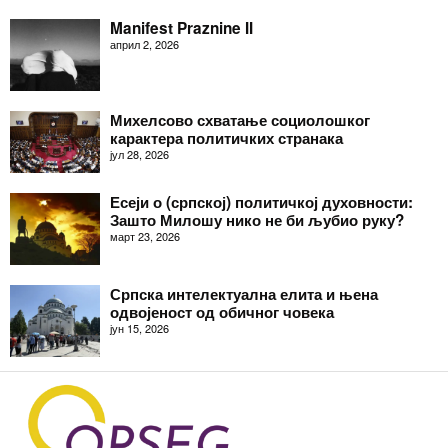
Manifest Praznine II
април 2, 2026
Михелсово схватање социолошког
карактера политичких странака
јул 28, 2026
Есеји о (српској) политичкој духовности:
Зашто Милошу нико не би љубио руку?
март 23, 2026
Српска интелектуална елита и њена
одвојеност од обичног човека
јун 15, 2026