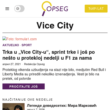
ЋИР/LAT
Vice City
AKTUELNO
·
SPORT
Trka u „Vice City-u“, sprint trke i još po
nešto u protekloj nedelji u F1 za nama
април 27, 2021
Redakcija Opseg
Proteklog vikenda uzbudjenja na stazi nije bilo, medjutim Red Bull i
Liberty Media su priredili nekoliko iznenadjenja. Vesti je bilo na
pretek, od potvrde
PROČITAJTE JOŠ
NAJČITANIJE OVE NEDELJE
Легенде деведесетих: Мира Марковић
август 7, 2026