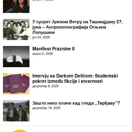
У сусрет Јужном Ветру на Ташмајдану 27.
јуна – Антропогеографија Огњена
Лопушине
јун 24, 2026
Manifest Praznine II
април 2, 2026
Intervju sa Darkom Delićem: Studentski
pokret između fikcija i stvarnosti
децембар 8, 2025
Зашто неко плаче кад гледа „Тврђаву“?
децембар 18, 2025