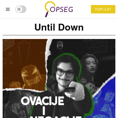
ЋИР/LAT
Until Down