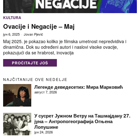
KULTURA
Ovacije i Negacije – Maj
јун 6, 2025
Jovan Pjević
Maj 2025. je pokazao koliko je filmska umetnost nepredvidiva i
dinamična. Dok su određeni autori i naslovi visoke ovacije,
pokazujući da se hrabrost, inovacija
PROČITAJTE JOŠ
NAJČITANIJE OVE NEDELJE
Легенде деведесетих: Мира Марковић
август 7, 2026
У сусрет Јужном Ветру на Ташмајдану 27.
јуна – Антропогеографија Огњена
Лопушине
јун 24, 2026