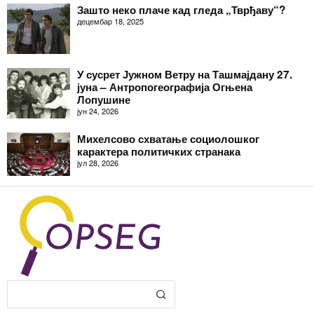
Зашто неко плаче кад гледа „Тврђаву“?
децембар 18, 2025
У сусрет Јужном Ветру на Ташмајдану 27.
јуна – Антропогеографија Огњена
Лопушине
јун 24, 2026
Михелсово схватање социолошког
карактера политичких странака
јул 28, 2026