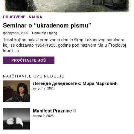
DRUŠTVENE
·
NAUKA
Seminar o “ukradenom pismu”
фебруар 9, 2026
Redakcija Opseg
Tekst koji se nalazi pred vama deo je šireg Lakanovog seminara
koji se održavao 1954-1955. godine pod nazivom “Ja u Frojdovoj
teoriji i u
PROČITAJTE JOŠ
NAJČITANIJE OVE NEDELJE
Легенде деведесетих: Мира Марковић
август 7, 2026
Manifest Praznine II
април 2, 2026