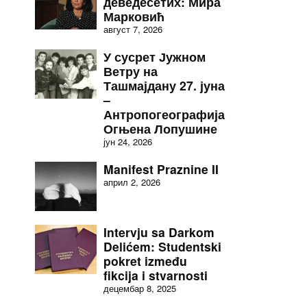
деведесетих: Мира
Марковић
август 7, 2026
У сусрет Јужном
Ветру на
Ташмајдану 27. јуна
–
Антропогеографија
Огњена Лопушине
јун 24, 2026
Manifest Praznine II
април 2, 2026
Intervju sa Darkom
Delićem: Studentski
pokret između
fikcija i stvarnosti
децембар 8, 2025