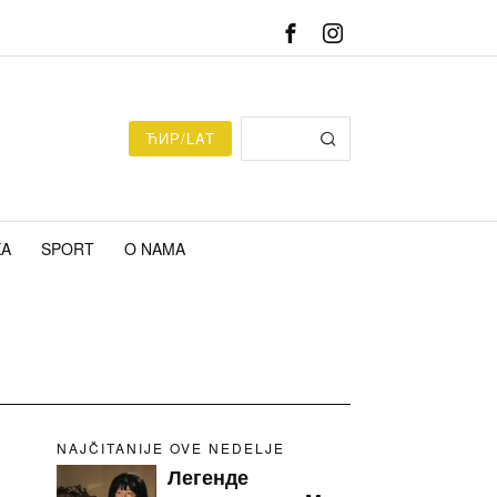
ЋИР/LAT
KA
SPORT
O NAMA
NAJČITANIJE OVE NEDELJE
Легенде