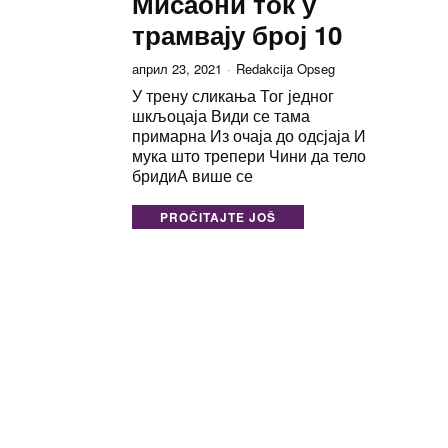
Мисаони ток у
трамвају број 10
април 23, 2021
Redakcija Opseg
У трену сликања Тог једног
шкљоцаја Види се тама
примарна Из очаја до одсјаја И
мука што трепери Чини да тело
бридиА више се
PROČITAJTE JOŠ