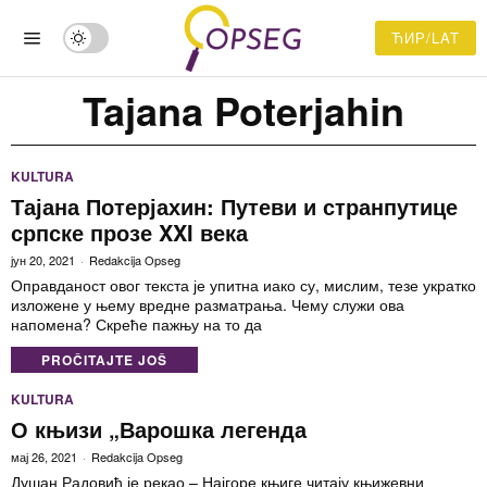
ЋИР/LAT
Tajana Poterjahin
KULTURA
Тајана Потерјахин: Путеви и странпутице
српске прозе XXI века
јун 20, 2021
Redakcija Opseg
Оправданост овог текста је упитна иако су, мислим, тезе укратко
изложене у њему вредне разматрања. Чему служи ова
напомена? Скреће пажњу на то да
PROČITAJTE JOŠ
KULTURA
О књизи „Варошка легенда
мај 26, 2021
Redakcija Opseg
Душан Радовић је рекао – Најгоре књиге читају књижевни