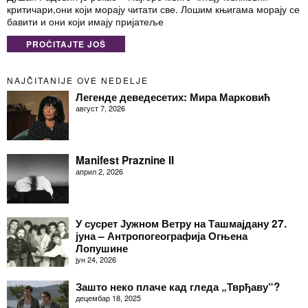
критичари,они који морају читати све. Лошим књигама морају се
бавити и они који имају пријатеље
PROČITAJTE JOŠ
NAJČITANIJE OVE NEDELJE
Легенде деведесетих: Мира Марковић
август 7, 2026
Manifest Praznine II
април 2, 2026
У сусрет Јужном Ветру на Ташмајдану 27.
јуна – Антропогеографија Огњена
Лопушине
јун 24, 2026
Зашто неко плаче кад гледа „Тврђаву“?
децембар 18, 2025