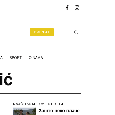
ЋИР/LAT
KA
SPORT
O NAMA
ić
NAJČITANIJE OVE NEDELJE
Зашто неко плаче