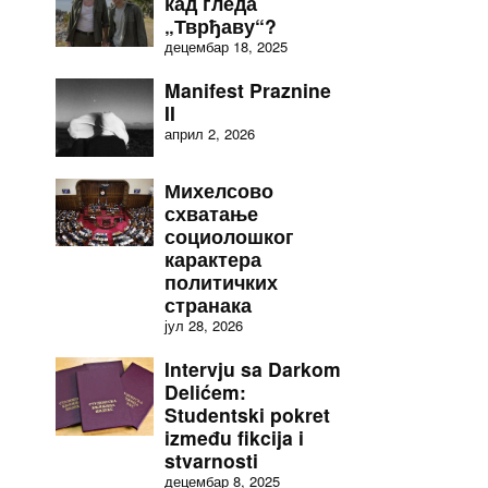
кад гледа
„Тврђаву“?
децембар 18, 2025
Manifest Praznine
II
април 2, 2026
Михелсово
схватање
социолошког
карактера
политичких
странака
јул 28, 2026
Intervju sa Darkom
Delićem:
Studentski pokret
između fikcija i
stvarnosti
децембар 8, 2025