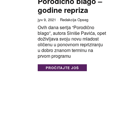
Porodično blago –
godine repriza
јун 9, 2021
Redakcija Opseg
Ovih dana serija “Porodično
blago”, autora Siniše Pavića, opet
doživljava svoju novu mladost
oličenu u ponovnom repriziranju
u dobro znanom terminu na
prvom programu
PROČITAJTE JOŠ