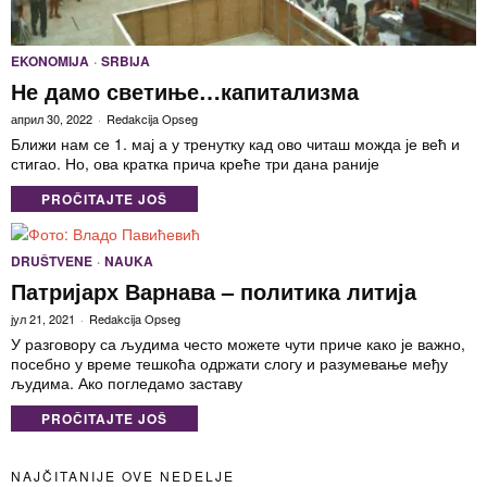
EKONOMIJA
·
SRBIJA
Не дамо светиње…капитализма
април 30, 2022
Redakcija Opseg
Ближи нам се 1. мај а у тренутку кад ово читаш можда је већ и
стигао. Но, ова кратка прича креће три дана раније
PROČITAJTE JOŠ
DRUŠTVENE
·
NAUKA
Патријарх Варнава – политика литија
јул 21, 2021
Redakcija Opseg
У разговору са људима често можете чути приче како је важно,
посебно у време тешкоћа одржати слогу и разумевање међу
људима. Ако погледамо заставу
PROČITAJTE JOŠ
NAJČITANIJE OVE NEDELJE