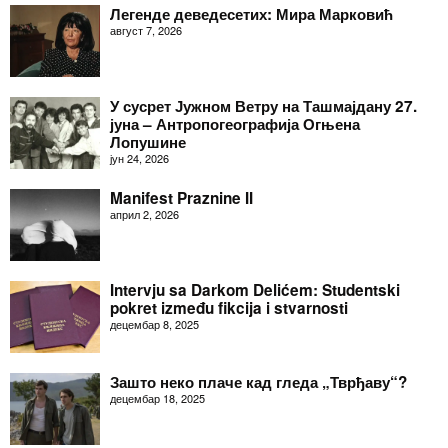
Легенде деведесетих: Мира Марковић
август 7, 2026
У сусрет Јужном Ветру на Ташмајдану 27.
јуна – Антропогеографија Огњена
Лопушине
јун 24, 2026
Manifest Praznine II
април 2, 2026
Intervju sa Darkom Delićem: Studentski
pokret između fikcija i stvarnosti
децембар 8, 2025
Зашто неко плаче кад гледа „Тврђаву“?
децембар 18, 2025