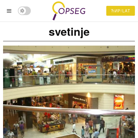
ЋИР/LAT
svetinje