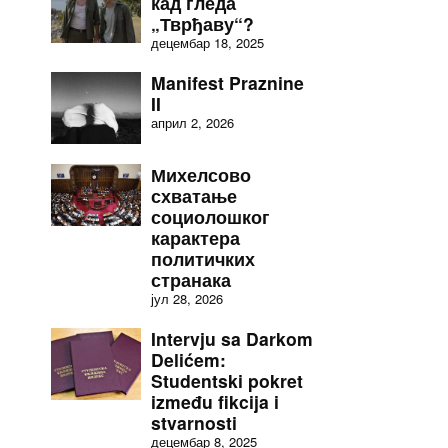
кад гледа
„Тврђаву“?
децембар 18, 2025
Manifest Praznine
II
април 2, 2026
Михелсово
схватање
социолошког
карактера
политичких
странака
јул 28, 2026
Intervju sa Darkom
Delićem:
Studentski pokret
između fikcija i
stvarnosti
децембар 8, 2025