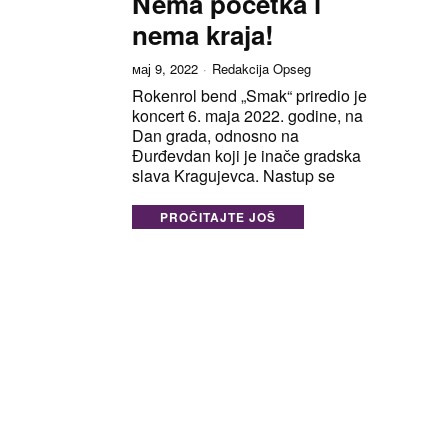
Nema početka i
nema kraja!
мај 9, 2022
Redakcija Opseg
Rokenrol bend „Smak“ priredio je
koncert 6. maja 2022. godine, na
Dan grada, odnosno na
Đurđevdan koji je inače gradska
slava Kragujevca. Nastup se
PROČITAJTE JOŠ