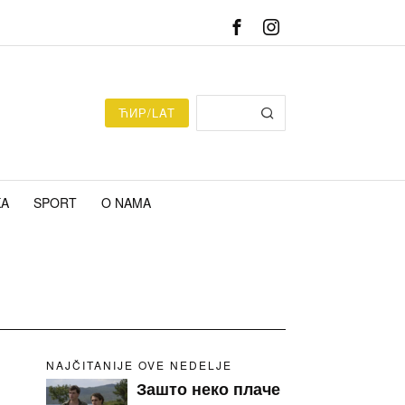
ЋИР/LAT
KA
SPORT
O NAMA
NAJČITANIJE OVE NEDELJE
Зашто неко плаче